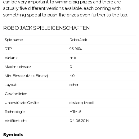
can be very important to winning big prizes and there are
actually five different versions available, each coming with
something special to push the prizes even further to the top.
ROBO JACK SPIELEIGENSCHAFTEN
Spielname
Robo Jack
RTP
95-96%
Varianz
mid
Maximaleinsatz
0
Min. Einsatz (Max. Einatz)
40
Layout
other
Gewinnlinien
Unterstützte Geräte
desktop, Mobil
Technologie
HTML5
Veröffentlicht
04.06.2014
Symbols