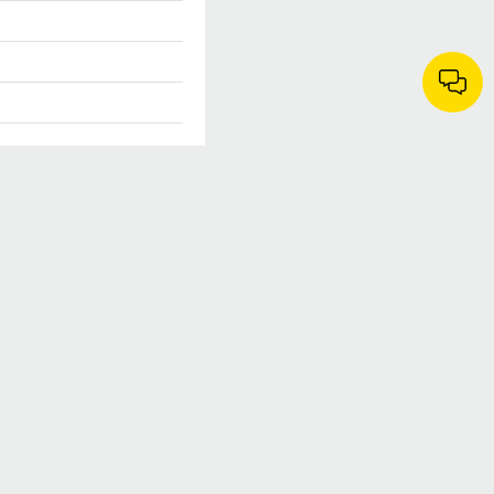
to the rightmost position