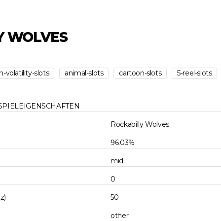
Y WOLVES
h-volatility-slots
animal-slots
cartoon-slots
5-reel-slots
SPIELEIGENSCHAFTEN
Rockabilly Wolves
96.03%
mid
0
z)
50
other