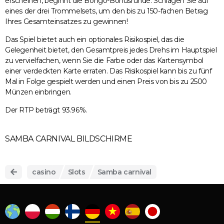
erscheinen, beginnt die Bongo-Bonusrunde. Schlagen Sie auf
eines der drei Trommelsets, um den bis zu 150-fachen Betrag
Ihres Gesamteinsatzes zu gewinnen!
Das Spiel bietet auch ein optionales Risikospiel, das die
Gelegenheit bietet, den Gesamtpreis jedes Drehs im Hauptspiel
zu vervielfachen, wenn Sie die Farbe oder das Kartensymbol
einer verdeckten Karte erraten. Das Risikospiel kann bis zu fünf
Mal in Folge gespielt werden und einen Preis von bis zu 2500
Münzen einbringen.
Der RTP beträgt 93.96%.
SAMBA CARNIVAL BILDSCHIRME
casino
Slots
Samba carnival