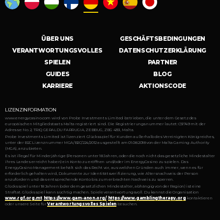
ÜBER UNS
GESCHÄFTSBEDINGUNGEN
VERANTWORTUNGSVOLLES
DATENSCHUTZERKLÄRUNG
SPIELEN
PARTNER
GUIDES
BLOG
KARRIERE
AKTIONSCODE
LIZENZINFORMATION
www.energycasino.com wird von Probe Investments Limited betrieben, die unter dem Gesetz des
europäischen Mitgliedstaats Malta registriert sind. Die Registrierungsnummer lautet: C51749 mit der
Adresse: No. 2, TRIQ GERALDU FARRUGIA, ZEBBUG, ZBG 4351, Malta.
Probe Investments Limited ist lizenziert Glücksspiel für Kunden außerhalb des Vereinigten Königreiches,
unter der B2C Lizenznummer MGA/B2C/224/2012 ausgestellt am 01.08.2018 von der Malta Gaming Authority
(MGA), anzubieten.
Es ist illegal für Minderjährige (Personen unter 18 Jahren, oder die noch nicht das gesetzliche Mindestalter
ihres Landes erreicht haben) ein Konto zu eröffnen und/oder im EnergyCasino zu spielen. Das
EnergyCasino Management behält sich das Recht vor, aus welchen Gründen auch immer, wenn es für
erforderlich gehalten wird, Dokumente zur Identitätsverifizierung, wie Altersnachweis der Person
anzufordern und das entsprechende Konto bis zum erbrachten Nachweis zu sperren.
Glücksspiel unter 18 Jahren (oder dem gesetzlichen Mindestalter, abhängig von der Region) ist eine
Straftat. Glücksspiel kann süchtig machen. Spiele verantwortungsvoll. Du kannst die Organisation
www.rgf.org.mt
,
https://www.gam-anon.org/
,
https://www.gamblingtherapy.org
kontaktieren
oder unsere Seite für
Verantwortungsvolles Spielen
besuchen.