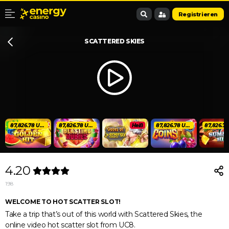
Registrieren
SCATTERED SKIES
87,826.78 USD
87,826.78 USD
Heiß
87,826.78 USD
4.20
198
WELCOME TO HOT SCATTER SLOT!
Take a trip that’s out of this world with Scattered Skies, the
online video hot scatter slot from UC8.