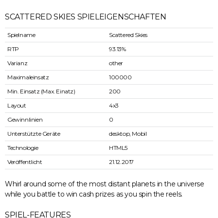
SCATTERED SKIES SPIELEIGENSCHAFTEN
Spielname
Scattered Skies
RTP
93.13%
Varianz
other
Maximaleinsatz
100000
Min. Einsatz (Max. Einatz)
200
Layout
4x3
Gewinnlinien
0
Unterstützte Geräte
desktop, Mobil
Technologie
HTML5
Veröffentlicht
21.12.2017
Whirl around some of the most distant planets in the universe
while you battle to win cash prizes as you spin the reels.
SPIEL-FEATURES