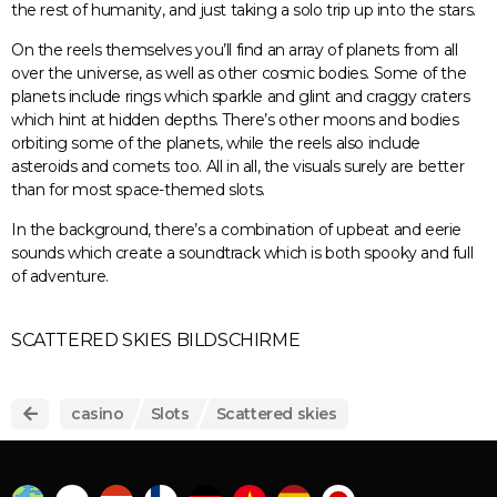
the rest of humanity, and just taking a solo trip up into the stars.
On the reels themselves you’ll find an array of planets from all
over the universe, as well as other cosmic bodies. Some of the
planets include rings which sparkle and glint and craggy craters
which hint at hidden depths. There’s other moons and bodies
orbiting some of the planets, while the reels also include
asteroids and comets too. All in all, the visuals surely are better
than for most space-themed slots.
In the background, there’s a combination of upbeat and eerie
sounds which create a soundtrack which is both spooky and full
of adventure.
SCATTERED SKIES BILDSCHIRME
casino
Slots
Scattered skies