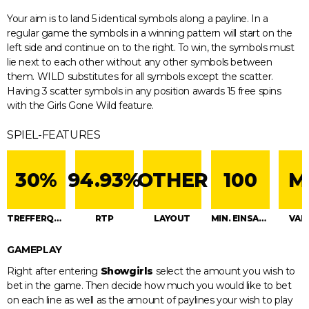
Your aim is to land 5 identical symbols along a payline. In a
regular game the symbols in a winning pattern will start on the
left side and continue on to the right. To win, the symbols must
lie next to each other without any other symbols between
them. WILD substitutes for all symbols except the scatter.
Having 3 scatter symbols in any position awards 15 free spins
with the Girls Gone Wild feature.
SPIEL-FEATURES
30%
94.93%
OTHER
100
M
TREFFERQUOTE
RTP
LAYOUT
MIN. EINSATZ (MAX. EINATZ)
VAR
GAMEPLAY
Right after entering
Showgirls
select the amount you wish to
bet in the game. Then decide how much you would like to bet
on each line as well as the amount of paylines your wish to play