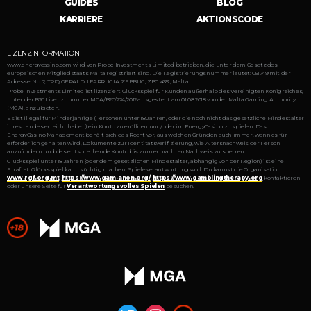
GUIDES
BLOG
KARRIERE
AKTIONSCODE
LIZENZINFORMATION
www.energycasino.com wird von Probe Investments Limited betrieben, die unter dem Gesetz des
europäischen Mitgliedstaats Malta registriert sind. Die Registrierungsnummer lautet: C51749 mit der
Adresse: No. 2, TRIQ GERALDU FARRUGIA, ZEBBUG, ZBG 4351, Malta.
Probe Investments Limited ist lizenziert Glücksspiel für Kunden außerhalb des Vereinigten Königreiches,
unter der B2C Lizenznummer MGA/B2C/224/2012 ausgestellt am 01.08.2018 von der Malta Gaming Authority
(MGA), anzubieten.
Es ist illegal für Minderjährige (Personen unter 18 Jahren, oder die noch nicht das gesetzliche Mindestalter
ihres Landes erreicht haben) ein Konto zu eröffnen und/oder im EnergyCasino zu spielen. Das
EnergyCasino Management behält sich das Recht vor, aus welchen Gründen auch immer, wenn es für
erforderlich gehalten wird, Dokumente zur Identitätsverifizierung, wie Altersnachweis der Person
anzufordern und das entsprechende Konto bis zum erbrachten Nachweis zu sperren.
Glücksspiel unter 18 Jahren (oder dem gesetzlichen Mindestalter, abhängig von der Region) ist eine
Straftat. Glücksspiel kann süchtig machen. Spiele verantwortungsvoll. Du kannst die Organisation
www.rgf.org.mt
,
https://www.gam-anon.org/
,
https://www.gamblingtherapy.org
kontaktieren
oder unsere Seite für
Verantwortungsvolles Spielen
besuchen.