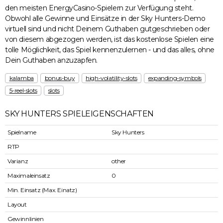
den meisten EnergyCasino-Spielern zur Verfügung steht.
Obwohl alle Gewinne und Einsätze in der Sky Hunters-Demo
virtuell sind und nicht Deinem Guthaben gutgeschrieben oder
von diesem abgezogen werden, ist das kostenlose Spielen eine
tolle Möglichkeit, das Spiel kennenzulernen - und das alles, ohne
Dein Guthaben anzuzapfen.
kalamba
bonus-buy
high-volatility-slots
expanding-symbols
5-reel-slots
slots
SKY HUNTERS SPIELEIGENSCHAFTEN
Spielname
Sky Hunters
RTP
Varianz
other
Maximaleinsatz
0
Min. Einsatz (Max. Einatz)
Layout
Gewinnlinien