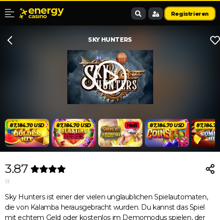
Registrieren
SKY HUNTERS
87,184.70 USD
87,184.70 USD
Heiß
87,184.70 USD
87,184.7
3.87
13
Sky Hunters ist einer der vielen unglaublichen Spielautomaten,
die von Kalamba herausgebracht wurden. Du kannst das Spiel
mit echtem Geld oder kostenlos im Demomodus spielen, der