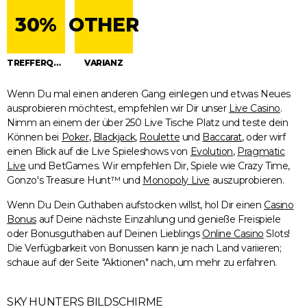
30%
OTHER
TREFFERQUOTE
VARIANZ
Wenn Du mal einen anderen Gang einlegen und etwas Neues
ausprobieren möchtest, empfehlen wir Dir unser
Live Casino
.
Nimm an einem der über 250 Live Tische Platz und teste dein
Können bei
Poker
,
Blackjack
,
Roulette
und
Baccarat
, oder wirf
einen Blick auf die Live Spieleshows von
Evolution
,
Pragmatic
Live
und BetGames. Wir empfehlen Dir, Spiele wie Crazy Time,
Gonzo's Treasure Hunt™ und
Monopoly Live
auszuprobieren.
Wenn Du Dein Guthaben aufstocken willst, hol Dir einen
Casino
Bonus
auf Deine nächste Einzahlung und genieße Freispiele
oder Bonusguthaben auf Deinen Lieblings
Online Casino
Slots!
Die Verfügbarkeit von Bonussen kann je nach Land variieren;
schaue auf der Seite "Aktionen" nach, um mehr zu erfahren.
SKY HUNTERS BILDSCHIRME