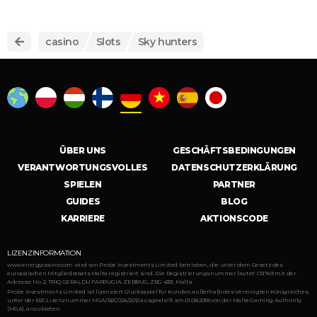
casino
Slots
Sky hunters
ÜBER UNS
GESCHÄFTSBEDINGUNGEN
VERANTWORTUNGSVOLLES
DATENSCHUTZERKLÄRUNG
SPIELEN
PARTNER
GUIDES
BLOG
KARRIERE
AKTIONSCODE
LIZENZINFORMATION
www.energycasino.com wird von Probe Investments Limited betrieben, die unter dem Gesetz des
europäischen Mitgliedstaats Malta registriert sind. Die Registrierungsnummer lautet: C51749 mit der
Adresse: No. 2, TRIQ GERALDU FARRUGIA, ZEBBUG, ZBG 4351, Malta.
Probe Investments Limited ist lizenziert Glücksspiel für Kunden außerhalb des Vereinigten Königreiches,
unter der B2C Lizenznummer MGA/B2C/224/2012 ausgestellt am 01.08.2018 von der Malta Gaming Authority
(MGA), anzubieten.