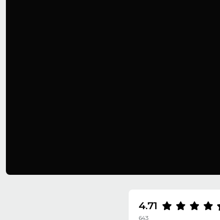
4.71
643