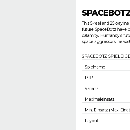
SPACEBOT
This 5-reel and 25-paylin
future SpaceBotz have co
calamity. Humanity’s fut
space aggressors’ heads!
SPACEBOTZ SPIELEIG
Spielname
RTP
Varianz
Maximaleinsatz
Min. Einsatz (Max. Einat
Layout