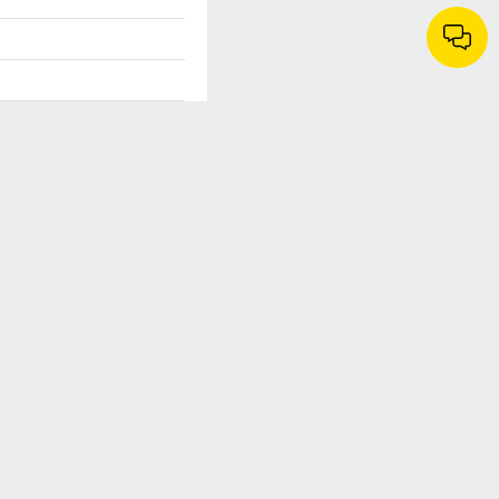
ppear on the 3rd, 4th or