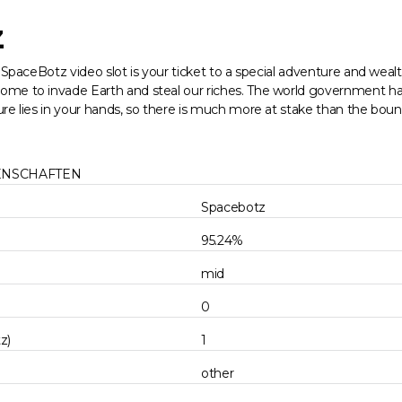
Z
e SpaceBotz video slot is your ticket to a special adventure and wealt
me to invade Earth and steal our riches. The world government has
ure lies in your hands, so there is much more at stake than the bou
ENSCHAFTEN
Spacebotz
95.24%
mid
0
z)
1
other