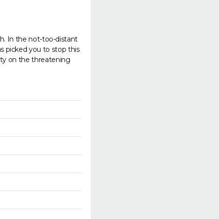
h. In the not-too-distant
 picked you to stop this
nty on the threatening