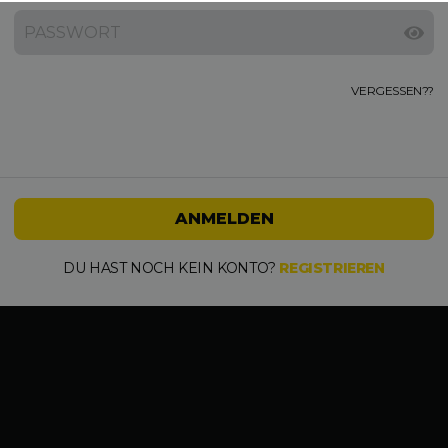
PASSWORT
VERGESSEN??
ANMELDEN
DU HAST NOCH KEIN KONTO?
REGISTRIEREN