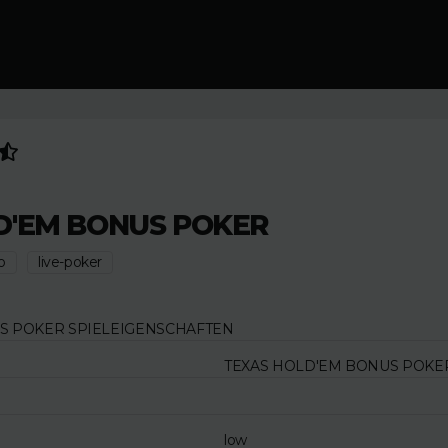
D'EM BONUS POKER
o
live-poker
S POKER SPIELEIGENSCHAFTEN
TEXAS HOLD'EM BONUS POKE
low