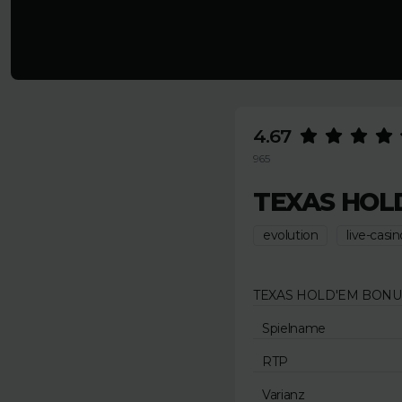
4.67
965
TEXAS HOL
evolution
live-casin
TEXAS HOLD'EM BONU
Spielname
RTP
Varianz