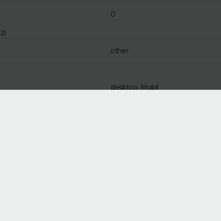
0
z)
other
desktop, Mobil
HTML5
ES
HER
LOW
OUT
VARIANZ