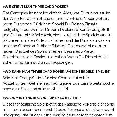
⭐WIE SPIELT MAN THREE CARD POKER?
Das Gameplay ist ziemlich einfach. Alles, was Du tun musst, ist
den Ante-Einsatz zu platzieren und eventuelle Nebenwetten,
wenn Du gerade Glück hast. Sobald Du Deinen Einsatz
festgelegt hast, werden Dir vom Dealer drei Karten ausgeteilt
und Du hast die Möglichkeit, einen zusätzlichen Spieleinsatz zu
platzieren, um den Ante zu erhöhen und die Runde zu spielen,
um eine Chance auf höhere 3 Karten-Pokerauszahlungen zu
haben. Das Ziel des Spiels ist es, ein besseres 3 Karten
Pokerblatt als der Dealer zu erhalten. Wenn Du Dich nicht zu
sicher fühlst, kannst Du auch aussteigen.
⭐WO KANN MAN THREE CARD POKER UM ECHTES GELD SPIELEN?
Spiele im EnergyCasino für eine Chance auf echte
Auszahlungen! Gehe einfach auf unsere Live Casino Seite, suche
nach dem Spiel und drücke 'SPIELEN'.
⭐WARUM IST THREE CARD POKER SO BELIEBT?
Dieses fantastische Spiel bietet das klassische Pokerspielerlebnis
mit einem besonderen Twist. Dieses Pokerspiel ist extrem rasant
und genau das ist der Grund, warum es so beliebt geworden ist.