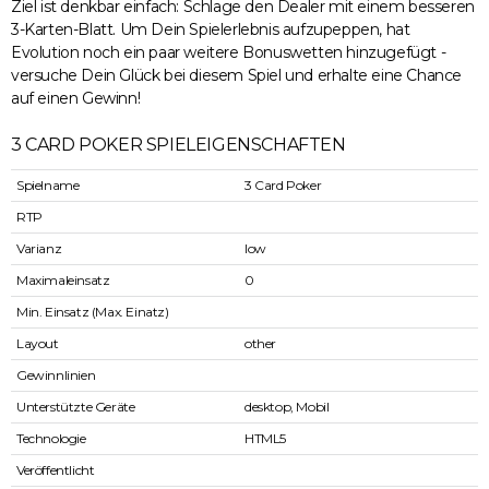
Ziel ist denkbar einfach: Schlage den Dealer mit einem besseren
3-Karten-Blatt. Um Dein Spielerlebnis aufzupeppen, hat
Evolution noch ein paar weitere Bonuswetten hinzugefügt -
versuche Dein Glück bei diesem Spiel und erhalte eine Chance
auf einen Gewinn!
3 CARD POKER SPIELEIGENSCHAFTEN
Spielname
3 Card Poker
RTP
Varianz
low
Maximaleinsatz
0
Min. Einsatz (Max. Einatz)
Layout
other
Gewinnlinien
Unterstützte Geräte
desktop, Mobil
Technologie
HTML5
Veröffentlicht