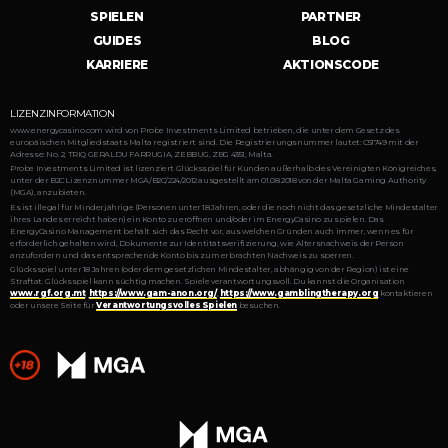
SPIELEN
PARTNER
GUIDES
BLOG
KARRIERE
AKTIONSCODE
LIZENZINFORMATION
www.energycasino.com wird von Probe Investments Limited betrieben, die unter dem Gesetz des
europäischen Mitgliedstaats Malta registriert sind. Die Registrierungsnummer lautet: C51749 mit der
Adresse: No. 2, TRIQ GERALDU FARRUGIA, ZEBBUG, ZBG 4351, Malta.
Probe Investments Limited ist lizenziert Glücksspiel für Kunden außerhalb des Vereinigten Königreiches,
unter der B2C Lizenznummer MGA/B2C/224/2012 ausgestellt am 01.08.2018 von der Malta Gaming Authority
(MGA), anzubieten.
Es ist illegal für Minderjährige (Personen unter 18 Jahren, oder die noch nicht das gesetzliche Mindestalter
ihres Landes erreicht haben) ein Konto zu eröffnen und/oder im EnergyCasino zu spielen. Das
EnergyCasino Management behält sich das Recht vor, aus welchen Gründen auch immer, wenn es für
erforderlich gehalten wird, Dokumente zur Identitätsverifizierung, wie Altersnachweis der Person
anzufordern und das entsprechende Konto bis zum erbrachten Nachweis zu sperren.
Glücksspiel unter 18 Jahren (oder dem gesetzlichen Mindestalter, abhängig von der Region) ist eine
Straftat. Glücksspiel kann süchtig machen. Spiele verantwortungsvoll. Du kannst die Organisation
www.rgf.org.mt
,
https://www.gam-anon.org/
,
https://www.gamblingtherapy.org
kontaktieren
oder unsere Seite für
Verantwortungsvolles Spielen
besuchen.