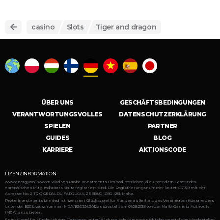
casino
Slots
Tiger and dragon
ÜBER UNS
GESCHÄFTSBEDINGUNGEN
VERANTWORTUNGSVOLLES
DATENSCHUTZERKLÄRUNG
SPIELEN
PARTNER
GUIDES
BLOG
KARRIERE
AKTIONSCODE
LIZENZINFORMATION
www.energycasino.com wird von Probe Investments Limited betrieben, die unter dem Gesetz des
europäischen Mitgliedstaats Malta registriert sind. Die Registrierungsnummer lautet: C51749 mit der
Adresse: No. 2, TRIQ GERALDU FARRUGIA, ZEBBUG, ZBG 4351, Malta.
Probe Investments Limited ist lizenziert Glücksspiel für Kunden außerhalb des Vereinigten Königreiches,
unter der B2C Lizenznummer MGA/B2C/224/2012 ausgestellt am 01.08.2018 von der Malta Gaming Authority
(MGA), anzubieten.
Es ist illegal für Minderjährige (Personen unter 18 Jahren, oder die noch nicht das gesetzliche Mindestalter