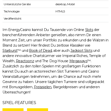
Unterstützte Geräte
desktop, Mobil
Technologie
HTML5
Veröffentlicht
Im EnergyCasino kannst Du Tausende von Online
Slots
der
branchenführenden Anbieter genießen, also nimm Dir einen
Moment Zeit, um unser Portfolio zu erkunden und die Walzen in
Brand zu setzen! Hier findest Du zeitlose Klassiker wie
Starburst
™ und
Book of Dead
, aber auch
Jackpot Slots
und
andere innovative Chartstürmer wie Imperial Riches, Temple of
Wealth,
Reactoonz
und The Dog House
Megaways
™.
Zusätzlich zu den tollen Spielen mit großartigen Funktionen
kannst Du auch an actionreichen Slot Turnieren und Casino
Veranstaltungen teilnehmen, um die Chance auf noch mehr
Gewinne zu haben. Unsere täglichen Turniere sind vollgepackt
mit Bonusgeldern,
Freispielen
, Bargeldpreisen und anderen
Überraschungen!
SPIEL-FEATURES