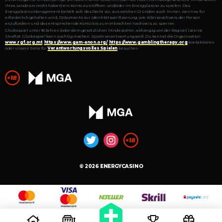
ihres Landes erreicht haben) ein Konto zu eröffnen und/oder im EnergyCasino zu spielen. Das
EnergyCasino Management behält sich das Recht vor, aus welchen Gründen auch immer, wenn es für
erforderlich gehalten wird, Dokumente zur Identitätsverifizierung, wie Altersnachweis der Person
anzufordern und das entsprechende Konto bis zum erbrachten Nachweis zu sperren.
Glücksspiel unter 18 Jahren (oder dem gesetzlichen Mindestalter, abhängig von der Region) ist eine
Straftat. Glücksspiel kann süchtig machen. Spiele verantwortungsvoll. Du kannst die Organisation
www.rgf.org.mt
,
https://www.gam-anon.org/
,
https://www.gamblingtherapy.org
kontaktieren
oder unsere Seite für
Verantwortungsvolles Spielen
besuchen.
© 2026 ENERGYCASINO