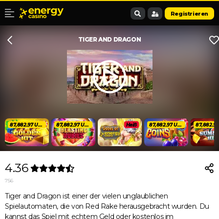
Registrieren
TIGER AND DRAGON
87,882.97 USD
87,882.97 USD
Heiß
87,882.97 USD
4.36
756
Tiger and Dragon ist einer der vielen unglaublichen
Spielautomaten, die von Red Rake herausgebracht wurden. Du
kannst das Spiel mit echtem Geld oder kostenlos im