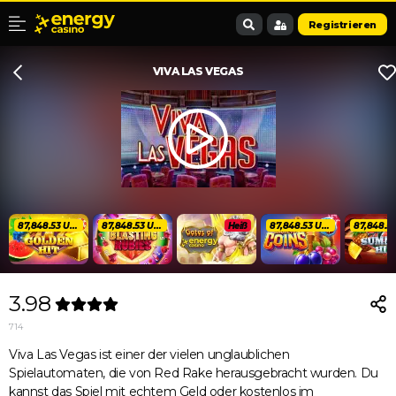
Registrieren
VIVA LAS VEGAS
87,848.53 USD
87,848.53 USD
Heiß
87,848.53 USD
3.98
714
Viva Las Vegas ist einer der vielen unglaublichen
Spielautomaten, die von Red Rake herausgebracht wurden. Du
kannst das Spiel mit echtem Geld oder kostenlos im