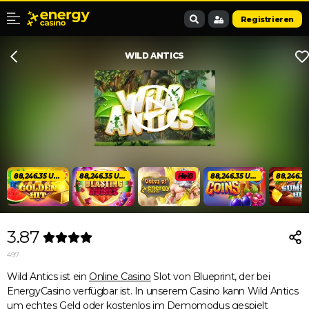
Registrieren
WILD ANTICS
88,246.35 USD
88,246.35 USD
Heiß
88,246.35 USD
3.87
497
Wild Antics ist ein
Online Casino
Slot von Blueprint, der bei
EnergyCasino verfügbar ist. In unserem Casino kann Wild Antics
um echtes Geld oder kostenlos im Demomodus gespielt