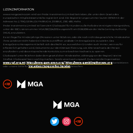
LIZENZINFORMATION
www.energycasino.com wird von Probe Investments Limited betrieben, die unter dem Gesetz des
europäischen Mitgliedstaats Malta registriert sind. Die Registrierungsnummer lautet: C51749 mit der
Adresse: No. 2, TRIQ GERALDU FARRUGIA, ZEBBUG, ZBG 4351, Malta.
Probe Investments Limited ist lizenziert Glücksspiel für Kunden außerhalb des Vereinigten Königreiches,
unter der B2C Lizenznummer MGA/B2C/224/2012 ausgestellt am 01.08.2018 von der Malta Gaming Authority
(MGA), anzubieten.
Es ist illegal für Minderjährige (Personen unter 18 Jahren, oder die noch nicht das gesetzliche Mindestalter
ihres Landes erreicht haben) ein Konto zu eröffnen und/oder im EnergyCasino zu spielen. Das
EnergyCasino Management behält sich das Recht vor, aus welchen Gründen auch immer, wenn es für
erforderlich gehalten wird, Dokumente zur Identitätsverifizierung, wie Altersnachweis der Person
anzufordern und das entsprechende Konto bis zum erbrachten Nachweis zu sperren.
Glücksspiel unter 18 Jahren (oder dem gesetzlichen Mindestalter, abhängig von der Region) ist eine
Straftat. Glücksspiel kann süchtig machen. Spiele verantwortungsvoll. Du kannst die Organisation
www.rgf.org.mt
,
https://www.gam-anon.org/
,
https://www.gamblingtherapy.org
kontaktieren
oder unsere Seite für
Verantwortungsvolles Spielen
besuchen.