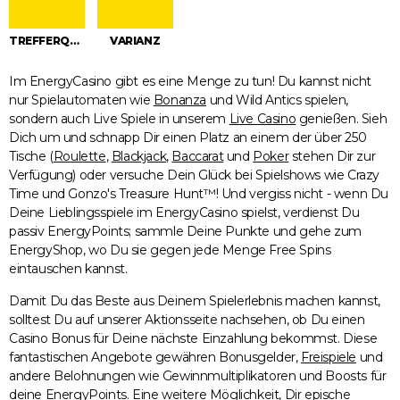
TREFFERQUOTE
VARIANZ
Im EnergyCasino gibt es eine Menge zu tun! Du kannst nicht
nur Spielautomaten wie
Bonanza
und Wild Antics spielen,
sondern auch Live Spiele in unserem
Live Casino
genießen. Sieh
Dich um und schnapp Dir einen Platz an einem der über 250
Tische (
Roulette
,
Blackjack
,
Baccarat
und
Poker
stehen Dir zur
Verfügung) oder versuche Dein Glück bei Spielshows wie Crazy
Time und Gonzo's Treasure Hunt™! Und vergiss nicht - wenn Du
Deine Lieblingsspiele im EnergyCasino spielst, verdienst Du
passiv EnergyPoints; sammle Deine Punkte und gehe zum
EnergyShop, wo Du sie gegen jede Menge Free Spins
eintauschen kannst.
Damit Du das Beste aus Deinem Spielerlebnis machen kannst,
solltest Du auf unserer Aktionsseite nachsehen, ob Du einen
Casino Bonus für Deine nächste Einzahlung bekommst. Diese
fantastischen Angebote gewähren Bonusgelder,
Freispiele
und
andere Belohnungen wie Gewinnmultiplikatoren und Boosts für
deine EnergyPoints. Eine weitere Möglichkeit, Dir epische