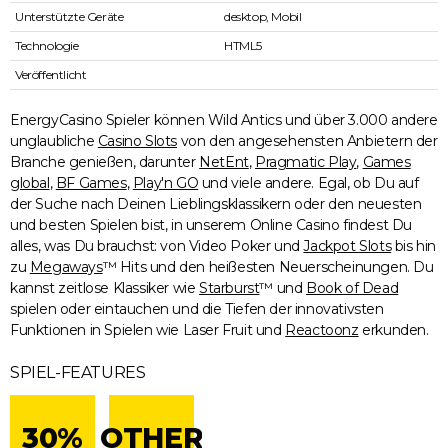
Unterstützte Geräte
desktop, Mobil
Technologie
HTML5
Veröffentlicht
EnergyCasino Spieler können Wild Antics und über 3.000 andere
unglaubliche
Casino Slots
von den angesehensten Anbietern der
Branche genießen, darunter
NetEnt
,
Pragmatic Play
,
Games
global
,
BF Games
,
Play'n GO
und viele andere. Egal, ob Du auf
der Suche nach Deinen Lieblingsklassikern oder den neuesten
und besten Spielen bist, in unserem Online Casino findest Du
alles, was Du brauchst: von Video Poker und
Jackpot Slots
bis hin
zu
Megaways
™ Hits und den heißesten Neuerscheinungen. Du
kannst zeitlose Klassiker wie
Starburst
™ und
Book of Dead
spielen oder eintauchen und die Tiefen der innovativsten
Funktionen in Spielen wie Laser Fruit und
Reactoonz
erkunden.
SPIEL-FEATURES
30%
OTHER