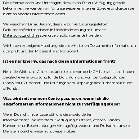
Die Informationen und Unterlagen, die wir von Dir zur Verfügung gestellt
bekommen, verwenden wir für unsere eigenen internen Zwecke und geben sie
nicht an andere Unternehmen weiter.
Wir versichern Dir außerdem, dass alle zur Verfügung gestellten
Dokumente/Informationen in Übereinstimmung mit unserer
Datenschutzrichtlinie
streng vertraulich behandelt werden.
Wir haben eine eigene Abteilung, die alle erhaltenen Dokumente/Informationen
überprüft und den Prozess streng kontrolliert.
Ist es nur Energy, das nach diesen Informationen fragt?
Nein, alle Wett- und Glücksspielanbieter, die von der MGA lizenziert sind, haben
die gleiche Verantwortung für die Durchführung von Identitätsprüfungen
(Know Your Customer) und Prüfungen des Ursprungs des Guthabens (Source
of Funds).
Was wird mit meinem Konto passieren, wenn ich die
angeforderten Informationen nicht zur Verfügung stelle?
Wenn Du nicht in der Lage bist, uns die angeforderten
Informationen/Dokumente zur Verfügung zu stellen, können Deinem
Kundenkonto Beschränkungen hinzugefügt werden und Du kannst unsere
Dienste möglicherweise nicht weiter nutzen.