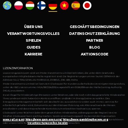
ÜBER UNS
GESCHÄFTSBEDINGUNGEN
VERANTWORTUNGSVOLLES
DATENSCHUTZERKLÄRUNG
SPIELEN
PARTNER
GUIDES
BLOG
KARRIERE
AKTIONSCODE
LIZENZINFORMATION
www.energycasino.com wird von Probe Investments Limited betrieben, die unter dem Gesetz des
europäischen Mitgliedstaats Malta registriert sind. Die Registrierungsnummer lautet: C51749 mit der
Adresse: No. 2, TRIQ GERALDU FARRUGIA, ZEBBUG, ZBG 4351, Malta.
Probe Investments Limited ist lizenziert Glücksspiel für Kunden außerhalb des Vereinigten Königreiches,
unter der B2C Lizenznummer MGA/B2C/224/2012 ausgestellt am 01.08.2018 von der Malta Gaming Authority
(MGA), anzubieten.
Es ist illegal für Minderjährige (Personen unter 18 Jahren, oder die noch nicht das gesetzliche Mindestalter
ihres Landes erreicht haben) ein Konto zu eröffnen und/oder im EnergyCasino zu spielen. Das
EnergyCasino Management behält sich das Recht vor, aus welchen Gründen auch immer, wenn es für
erforderlich gehalten wird, Dokumente zur Identitätsverifizierung, wie Altersnachweis der Person
anzufordern und das entsprechende Konto bis zum erbrachten Nachweis zu sperren.
Glücksspiel unter 18 Jahren (oder dem gesetzlichen Mindestalter, abhängig von der Region) ist eine
Straftat. Glücksspiel kann süchtig machen. Spiele verantwortungsvoll. Du kannst die Organisation
www.rgf.org.mt
,
https://www.gam-anon.org/
,
https://www.gamblingtherapy.org
kontaktieren
oder unsere Seite für
Verantwortungsvolles Spielen
besuchen.