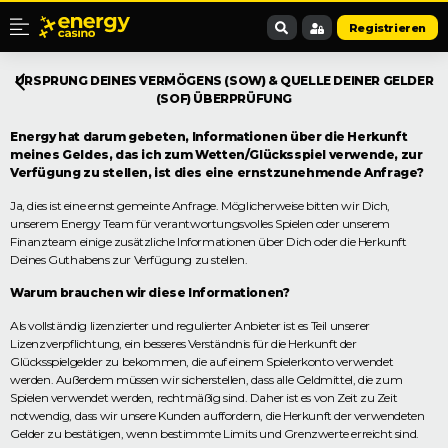
Registrieren
URSPRUNG DEINES VERMÖGENS (SOW) & QUELLE DEINER GELDER
(SOF) ÜBERPRÜFUNG
Energy hat darum gebeten, Informationen über die Herkunft
meines Geldes, das ich zum Wetten/Glücksspiel verwende, zur
Verfügung zu stellen, ist dies eine ernstzunehmende Anfrage?
Ja, dies ist eine ernst gemeinte Anfrage. Möglicherweise bitten wir Dich,
unserem Energy Team für verantwortungsvolles Spielen oder unserem
Finanzteam einige zusätzliche Informationen über Dich oder die Herkunft
Deines Guthabens zur Verfügung zu stellen.
Warum brauchen wir diese Informationen?
Als vollständig lizenzierter und regulierter Anbieter ist es Teil unserer
Lizenzverpflichtung, ein besseres Verständnis für die Herkunft der
Glücksspielgelder zu bekommen, die auf einem Spielerkonto verwendet
werden. Außerdem müssen wir sicherstellen, dass alle Geldmittel, die zum
Spielen verwendet werden, rechtmäßig sind. Daher ist es von Zeit zu Zeit
notwendig, dass wir unsere Kunden auffordern, die Herkunft der verwendeten
Gelder zu bestätigen, wenn bestimmte Limits und Grenzwerte erreicht sind.