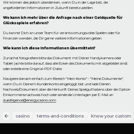
Wir können dies jedoch überdenken, wenn Du in der Lage bist, die
angeforderten Informationen in Zukunft bereitzustellen.
Wo kann ich mehr über die Anfrage nach einer Geldquelle für
Glücksspiele erfahren?
Du kannst Dich an unser Team für verantwortungsvolles Spielen oder für
Finanzen wenden, die Dir gerne weitere Informationen geben.
Wie kann ich diese Informationen übermitteln?
Zunächst fotografiere bitte das Dokument mit Deiner Handykamera oder
Tablet (achte bitte darauf, dass alle Ecken des Dokuments mit abgebildet sind)
oder erstelle eine Original-PDF-Datei.
Navigiere danach einfach zum Bereich "Mein Konto" - "Meine Dokumente",
wenn Du in Deinem Kundenkonto eingeloggt bist und lade Deinen
Nachweis/Dokument über die Herkunft Deines Spielguthabens über die Option
Einkommensnachweis hoch oder sende die Unterlagen per E-Mail an
duediligence@energycasino.com
.
casino
terms-and-conditions
Know your customer