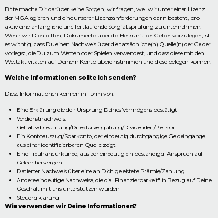
Bitte mache Dir darüber keine Sorgen, wir fragen, weil wir unter einer Lizenz
der MGA agieren und eine unserer Lizenzanforderungen darin besteht, pro-
aktiv eine anfängliche und fortlaufende Sorgfaltsprüfung zu unternehmen.
Wenn wir Dich bitten, Dokumente über die Herkunft der Gelder vorzulegen, ist
es wichtig, dass Du einen Nachweis über die tatsächliche(n) Quelle(n) der Gelder
vorlegst, die Du zum Wetten oder Spielen verwendest, und dass diese mit den
Wettaktivitäten auf Deinem Konto übereinstimmen und diese belegen können.
Welche Informationen sollte ich senden?
Diese Informationen können in Form von:
Eine Erklärung die den Ursprung Deines Vermögens bestätigt
Verdienstnachweis:
Gehaltsabrechnung/Direktorvergütung/Dividenden/Pension
Ein Kontoauszug/Sparkonto, der eindeutig durchgängige Geldeingänge
aus einer identifizierbaren Quelle zeigt
Eine Treuhandurkunde, aus der eindeutig ein beständiger Anspruch auf
Gelder hervorgeht
Datierter Nachweis über eine an Dich geleistete Prämie/Zahlung
Andere eindeutige Nachweise, die die" Finanzierbarkeit" in Bezug auf Deine
Geschäft mit uns unterstützen würden
Steuererklärung
Wie verwenden wir Deine Informationen?