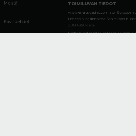
Meistä
TOIMILUVAN TIEDOT
www.energycasino.comia on Euroopan unio
Limitedin, hallinnoima. Sen rekisterinu
Käyttöehdot
ZBG 4351, Malta.
Probe Investments Limitedillä on toimilu
ulkopuolella. Tämän Maltan pelivirano
Vastuullinen pelaaminen
MGA/B2C/224/2012.
Alle 18-vuotiaiden (tai muun alueellisen täy
Yksityisyydensuojakäytännöt
EnergyCasinolla. Yhtiö varaa oikeuden pyytä
saavutettu.
Alle 18-vuotiaan (tai muun alueellisen täy
Blog
Rahapelaaminen voi aiheuttaa riippuvuutta
https://www.gam-anon.org/
,
http
pelaamisen
sivullamme.
promokoodi