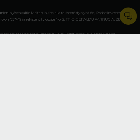
nin jäsenvaltio Maltan lakien alla rekisteröidyn yhtiön, Probe Investments
mero on C51749 ja rekisteröity osoite No. 2, TRIQ GERALDU FARRUGIA, ZEBBUG,
pa tarjota rahapelipalveluita asiakkaille Yhdistyneen kuningaskunnan
maisen (MGA) 1.8.2018 myöntämän B2C-toimiluvan numero on
si-ikäisyyden rajan alle jäävien henkilöiden) on laitonta avata tili tai pelata
ä todisteet iästä ja voi poistaa tilin käytöstä siihen asti kunnes vaadittu ikä on
si-ikäisyyden ikärajan alittavan henkilön) rahapelaaminen on rikos.
. Pelaa vastuullisesti. Voit ottaa yhteyttä
www.rgf.org.mt
,
s://www.gamblingtherapy.org
-järjestöön tai vierailla
Vastuullisen