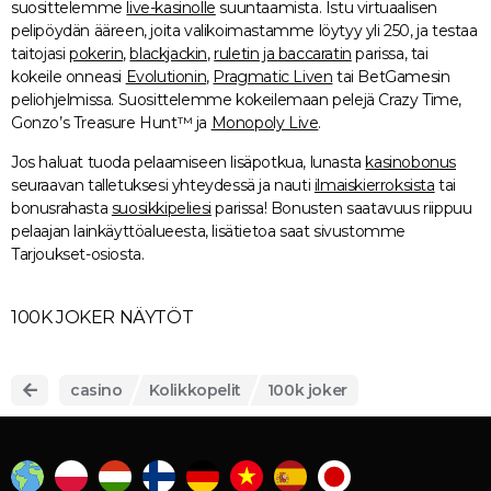
suosittelemme
live-kasinolle
suuntaamista. Istu virtuaalisen
pelipöydän ääreen, joita valikoimastamme löytyy yli 250, ja testaa
taitojasi
pokerin
,
blackjackin
,
ruletin ja
baccaratin
parissa, tai
kokeile onneasi
Evolutionin
,
Pragmatic Liven
tai BetGamesin
peliohjelmissa. Suosittelemme kokeilemaan pelejä Crazy Time,
Gonzo’s Treasure Hunt™ ja
Monopoly Live
.
Jos haluat tuoda pelaamiseen lisäpotkua, lunasta
kasinobonus
seuraavan talletuksesi yhteydessä ja nauti
ilmaiskierroksista
tai
bonusrahasta
suosikkipeliesi
parissa! Bonusten saatavuus riippuu
pelaajan lainkäyttöalueesta, lisätietoa saat sivustomme
Tarjoukset-osiosta.
100K JOKER NÄYTÖT
casino
Kolikkopelit
100k joker