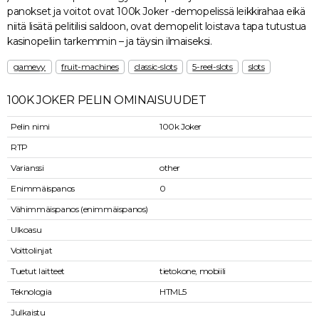
panokset ja voitot ovat 100k Joker -demopelissä leikkirahaa eikä
niitä lisätä pelitilisi saldoon, ovat demopelit loistava tapa tutustua
kasinopeliin tarkemmin – ja täysin ilmaiseksi.
gamevy
fruit-machines
classic-slots
5-reel-slots
slots
100K JOKER PELIN OMINAISUUDET
Pelin nimi
100k Joker
RTP
Varianssi
other
Enimmäispanos
0
Vähimmäispanos (enimmäispanos)
Ulkoasu
Voittolinjat
Tuetut laitteet
tietokone, mobiili
Teknologia
HTML5
Julkaistu