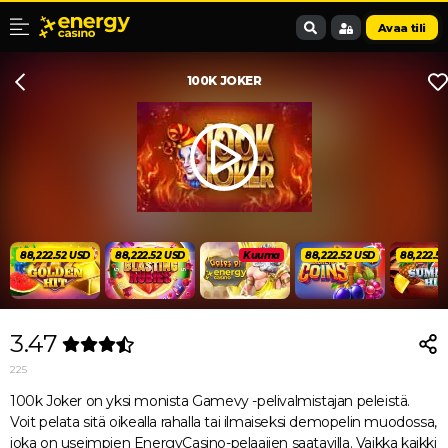
Avaa tili
100K JOKER
88,222.52 USD
88,222.52 USD
Kuuma
88,222.52 USD
88,222.5
3.47
225
100k Joker on yksi monista Gamevy -pelivalmistajan peleistä.
Voit pelata sitä oikealla rahalla tai ilmaiseksi demopelin muodossa,
joka on useimpien EnergyCasino-pelaajien saatavilla. Vaikka kaikki