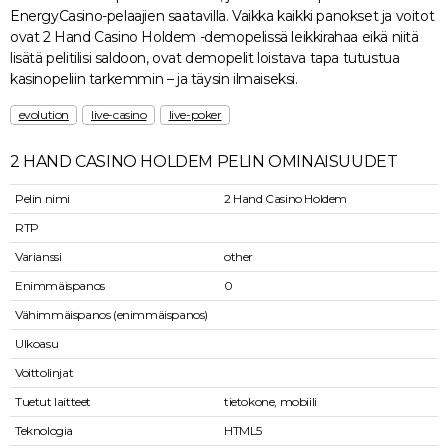
EnergyCasino-pelaajien saatavilla. Vaikka kaikki panokset ja voitot
ovat 2 Hand Casino Holdem -demopelissä leikkirahaa eikä niitä
lisätä pelitilisi saldoon, ovat demopelit loistava tapa tutustua
kasinopeliin tarkemmin – ja täysin ilmaiseksi.
evolution
live-casino
live-poker
2 HAND CASINO HOLDEM PELIN OMINAISUUDET
Pelin nimi
2 Hand Casino Holdem
RTP
Varianssi
other
Enimmäispanos
0
Vähimmäispanos (enimmäispanos)
Ulkoasu
Voittolinjat
Tuetut laitteet
tietokone, mobiili
Teknologia
HTML5