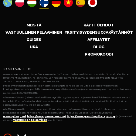
MEISTÄ
KÄYTTÖEHDOT
VASTUULLINEN PELAAMINEN
YKSITYISYYDENSUOJAKÄYTÄNNÖT
GUIDES
AFFILIATET
URA
BLOG
PROMOKOODI
TOIMILUVAN TIEDOT
www.energycasino.comia on Euroopan unionin jäsenvaltio Maltan lakien alla rekisteröidyn yhtiön, Probe
Investments Limitedin, hallinnoima. Sen rekisterinumero on C51749 ja rekisteröity osoite No. 2, TRIQ
GERALDU FARRUGIA, ZEBBUG, ZBG 4351, Malta.
Probe Investments Limitedillä on toimilupa tarjota rahapelipalveluita asiakkaille Yhdistyneen
kuningaskunnan ulkopuolella. Tämän Maltan peliviranomaisen (MGA) 1.8.2018 myöntämän B2C-toimiluvan
numero on MGA/B2C/224/2012.
Alle 18-vuotiaiden (tai muun alueellisen täysi-ikäisyyden rajan alle jäävien henkilöiden) on laitonta avata tili
tai pelata EnergyCasinolla. Yhtiö varaa oikeuden pyytää todisteet iästä ja voi poistaa tilin käytöstä siihen
asti kunnes vaadittu ikä on saavutettu.
Alle 18-vuotiaan (tai muun alueellisen täysi-ikäisyyden ikärajan alittavan henkilön) rahapelaaminen on
rikos. Rahapelaaminen voi aiheuttaa riippuvuutta. Pelaa vastuullisesti. Voit ottaa yhteyttä
www.rgf.org.mt
,
https://www.gam-anon.org/
,
https://www.gamblingtherapy.org
-järjestöön tai
vierailla
Vastuullisen pelaamisen
sivullamme.