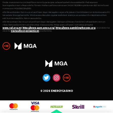
Probe Investments Limitedillä on toimilupa tarjota rahapelipalveluita asiakkaille Yhdistyneen
kuningaskunnan ulkopuolella. Tämän Maltan peliviranomaisen (MGA) 1.8.2018 myöntämän B2C-toimiluvan
numero on MGA/B2C/224/2012.
Alle 18-vuotiaiden (tai muun alueellisen täysi-ikäisyyden rajan alle jäävien henkilöiden) on laitonta avata tili
tai pelata EnergyCasinolla. Yhtiö varaa oikeuden pyytää todisteet iästä ja voi poistaa tilin käytöstä siihen
asti kunnes vaadittu ikä on saavutettu.
Alle 18-vuotiaan (tai muun alueellisen täysi-ikäisyyden ikärajan alittavan henkilön) rahapelaaminen on
rikos. Rahapelaaminen voi aiheuttaa riippuvuutta. Pelaa vastuullisesti. Voit ottaa yhteyttä
www.rgf.org.mt
,
https://www.gam-anon.org/
,
https://www.gamblingtherapy.org
-järjestöön tai
vierailla
Vastuullisen pelaamisen
sivullamme.
© 2026 ENERGYCASINO