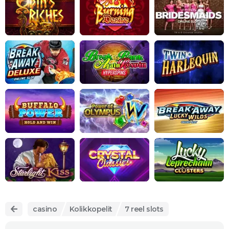
casino
Kolikkopelit
7 reel slots