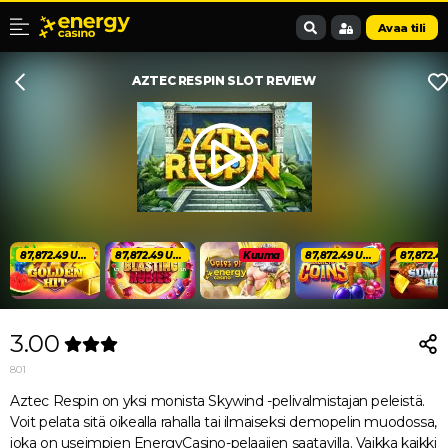
Avaa tili
AZTEC RESPIN SLOT REVIEW
87,872.49 USD
87,872.49 USD
Kuuma
87,872.49 USD
3.00
801
Aztec Respin on yksi monista Skywind -pelivalmistajan peleistä.
Voit pelata sitä oikealla rahalla tai ilmaiseksi demopelin muodossa,
joka on useimpien EnergyCasino-pelaajien saatavilla. Vaikka kaikki