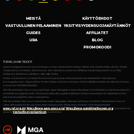
MEISTÄ
KÄYTTÖEHDOT
VASTUULLINEN PELAAMINEN
YKSITYISYYDENSUOJAKÄYTÄNNÖT
GUIDES
AFFILIATET
URA
BLOG
PROMOKOODI
TOIMILUVAN TIEDOT
www.energycasino.comia on Euroopan unionin jäsenvaltio Maltan lakien alla rekisteröidyn yhtiön, Probe
Investments Limitedin, hallinnoima. Sen rekisterinumero on C51749 ja rekisteröity osoite No. 2, TRIQ
GERALDU FARRUGIA, ZEBBUG, ZBG 4351, Malta.
Probe Investments Limitedillä on toimilupa tarjota rahapelipalveluita asiakkaille Yhdistyneen
kuningaskunnan ulkopuolella. Tämän Maltan peliviranomaisen (MGA) 1.8.2018 myöntämän B2C-toimiluvan
numero on MGA/B2C/224/2012.
Alle 18-vuotiaiden (tai muun alueellisen täysi-ikäisyyden rajan alle jäävien henkilöiden) on laitonta avata tili
tai pelata EnergyCasinolla. Yhtiö varaa oikeuden pyytää todisteet iästä ja voi poistaa tilin käytöstä siihen
asti kunnes vaadittu ikä on saavutettu.
Alle 18-vuotiaan (tai muun alueellisen täysi-ikäisyyden ikärajan alittavan henkilön) rahapelaaminen on
rikos. Rahapelaaminen voi aiheuttaa riippuvuutta. Pelaa vastuullisesti. Voit ottaa yhteyttä
www.rgf.org.mt
,
https://www.gam-anon.org/
,
https://www.gamblingtherapy.org
-järjestöön tai
vierailla
Vastuullisen pelaamisen
sivullamme.