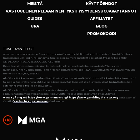
MEISTÄ
KÄYTTÖEHDOT
VASTUULLINEN PELAAMINEN
YKSITYISYYDENSUOJAKÄYTÄNNÖT
GUIDES
AFFILIATET
URA
BLOG
PROMOKOODI
TOIMILUVAN TIEDOT
www.energycasino.comia on Euroopan unionin jäsenvaltio Maltan lakien alla rekisteröidyn yhtiön, Probe
Investments Limitedin, hallinnoima. Sen rekisterinumero on C51749 ja rekisteröity osoite No. 2, TRIQ
GERALDU FARRUGIA, ZEBBUG, ZBG 4351, Malta.
Probe Investments Limitedillä on toimilupa tarjota rahapelipalveluita asiakkaille Yhdistyneen
kuningaskunnan ulkopuolella. Tämän Maltan peliviranomaisen (MGA) 1.8.2018 myöntämän B2C-toimiluvan
numero on MGA/B2C/224/2012.
Alle 18-vuotiaiden (tai muun alueellisen täysi-ikäisyyden rajan alle jäävien henkilöiden) on laitonta avata tili
tai pelata EnergyCasinolla. Yhtiö varaa oikeuden pyytää todisteet iästä ja voi poistaa tilin käytöstä siihen
asti kunnes vaadittu ikä on saavutettu.
Alle 18-vuotiaan (tai muun alueellisen täysi-ikäisyyden ikärajan alittavan henkilön) rahapelaaminen on
rikos. Rahapelaaminen voi aiheuttaa riippuvuutta. Pelaa vastuullisesti. Voit ottaa yhteyttä
www.rgf.org.mt
,
https://www.gam-anon.org/
,
https://www.gamblingtherapy.org
-järjestöön tai
vierailla
Vastuullisen pelaamisen
sivullamme.