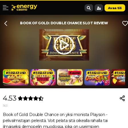
Avaa tili
BOOK OF GOLD: DOUBLE CHANCE SLOT REVIEW
87,552.53 USD
87,552.53 USD
Kuuma
87,552.53 USD
87,552.5
4.53
363
Book of Gold: Double Chance on yksi monista Playson -
pelivalmistajan peleistä. Voit pelata sitä oikealla rahalla tai
ilmaiseksi demopelin muodossa, joka on useimpien