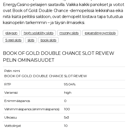
EnergyCasino-pelaajien saatavilla. Vaikka kaikki panokset ja voitot
ovat Book of Gold: Double Chance -demopelissä leikkirahaa eikä
niitä lisätä pelitilisi saldoon, ovat demopelit loistava tapa tutustua
kasinopeliin tarkemmin – ja täysin ilmaiseksi.
playson
high-volatility-slots
money-slots
expanding-symbols
5-reel-slots
slots
book-slots
BOOK OF GOLD: DOUBLE CHANCE SLOT REVIEW
PELIN OMINAISUUDET
Pelin nimi
BOOK OF GOLD: DOUBLE CHANCE SLOT REVIEW
RTP
95.04%
Varianssi
high
Enimmäispanos
0
Vähimmäispanos (enimmäispanos)
100
Ulkoasu
5x3
Voittolinjat
10