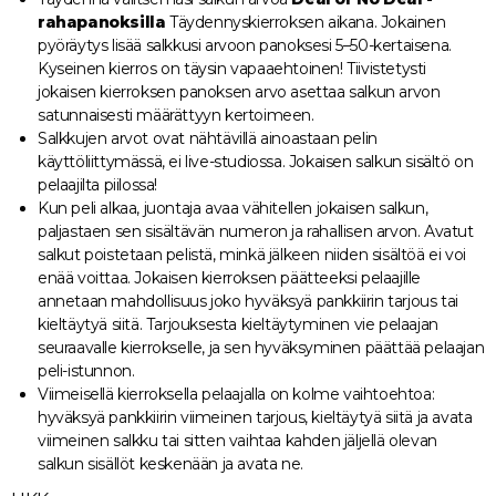
rahapanoksilla
Täydennyskierroksen aikana. Jokainen
pyöräytys lisää salkkusi arvoon panoksesi 5–50-kertaisena.
Kyseinen kierros on täysin vapaaehtoinen! Tiivistetysti
jokaisen kierroksen panoksen arvo asettaa salkun arvon
satunnaisesti määrättyyn kertoimeen.
Salkkujen arvot ovat nähtävillä ainoastaan pelin
käyttöliittymässä, ei live-studiossa. Jokaisen salkun sisältö on
pelaajilta piilossa!
Kun peli alkaa, juontaja avaa vähitellen jokaisen salkun,
paljastaen sen sisältävän numeron ja rahallisen arvon. Avatut
salkut poistetaan pelistä, minkä jälkeen niiden sisältöä ei voi
enää voittaa. Jokaisen kierroksen päätteeksi pelaajille
annetaan mahdollisuus joko hyväksyä pankkiirin tarjous tai
kieltäytyä siitä. Tarjouksesta kieltäytyminen vie pelaajan
seuraavalle kierrokselle, ja sen hyväksyminen päättää pelaajan
peli-istunnon.
Viimeisellä kierroksella pelaajalla on kolme vaihtoehtoa:
hyväksyä pankkiirin viimeinen tarjous, kieltäytyä siitä ja avata
viimeinen salkku tai sitten vaihtaa kahden jäljellä olevan
salkun sisällöt keskenään ja avata ne.