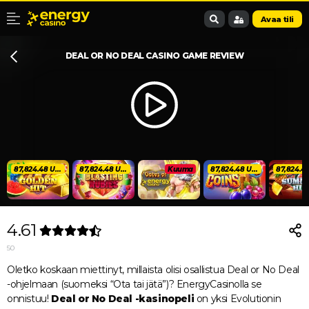
Avaa tili
DEAL OR NO DEAL CASINO GAME REVIEW
87,824.50 USD
87,824.50 USD
Kuuma
87,824.50 USD
4.61
50
Oletko koskaan miettinyt, millaista olisi osallistua Deal or No Deal
-ohjelmaan (suomeksi “Ota tai jätä”)? EnergyCasinolla se
onnistuu!
Deal or No Deal -kasinopeli
on yksi Evolutionin