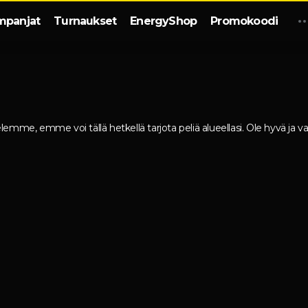
mpanjat
Turnaukset
EnergyShop
Promokoodi
lemme, emme voi tällä hetkellä tarjota peliä alueellasi. Ole hyvä ja val