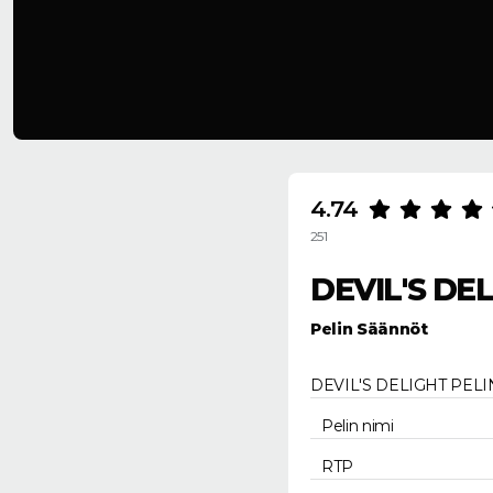
4.74
251
DEVIL'S DE
Pelin Säännöt
DEVIL'S DELIGHT PEL
Pelin nimi
RTP