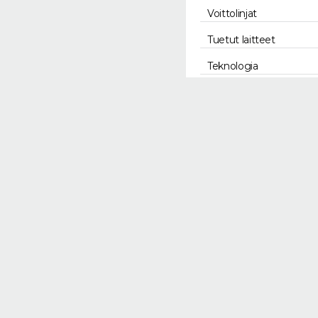
Voittolinjat
Tuetut laitteet
Teknologia
Julkaistu
EnergyCasinolla voit pel
kiekot liikkeelle! Sivust
muita hittipelejä, kuten 
pelien lisäksi voit osalli
mahdollisuus voittaa upe
ilmaiskierrosten ja mui
PELIN TOIMIN
30%
OT