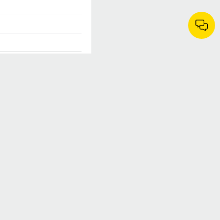
ivalikoimaamme ja pistä
d
, sekä
jättipottipelejä
ja
gaways
™. Parhaiden
in, joista sinulla on
bonusrahan,