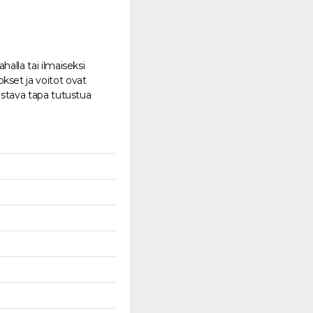
halla tai ilmaiseksi
kset ja voitot ovat
oistava tapa tutustua