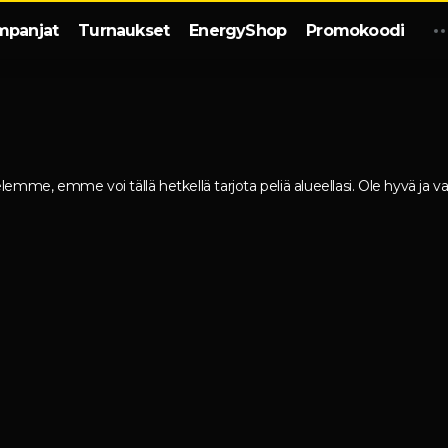
mpanjat
Turnaukset
EnergyShop
Promokoodi
lemme, emme voi tällä hetkellä tarjota peliä alueellasi. Ole hyvä ja val