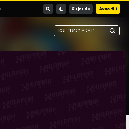
Kirjaudu
Avaa tili