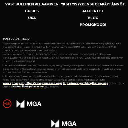
VASTUULLINEN PELAAMINEN
YKSITYISYYDENSUOJAKÄYTÄNNÖT
GUIDES
AFFILIATET
URA
BLOG
PROMOKOODI
TOIMILUVAN TIEDOT
www.energycasino.comia on Euroopan unionin jäsenvaltio Maltan lakien alla rekisteröidyn yhtiön, Probe
Investments Limitedin, hallinnoima. Sen rekisterinumero on C51749 ja rekisteröity osoite No. 2, TRIQ
GERALDU FARRUGIA, ZEBBUG, ZBG 4351, Malta.
Probe Investments Limitedillä on toimilupa tarjota rahapelipalveluita asiakkaille Yhdistyneen
kuningaskunnan ulkopuolella. Tämän Maltan peliviranomaisen (MGA) 1.8.2018 myöntämän B2C-toimiluvan
numero on MGA/B2C/224/2012.
Alle 18-vuotiaiden (tai muun alueellisen täysi-ikäisyyden rajan alle jäävien henkilöiden) on laitonta avata tili
tai pelata EnergyCasinolla. Yhtiö varaa oikeuden pyytää todisteet iästä ja voi poistaa tilin käytöstä siihen
asti kunnes vaadittu ikä on saavutettu.
Alle 18-vuotiaan (tai muun alueellisen täysi-ikäisyyden ikärajan alittavan henkilön) rahapelaaminen on
rikos. Rahapelaaminen voi aiheuttaa riippuvuutta. Pelaa vastuullisesti. Voit ottaa yhteyttä
www.rgf.org.mt
,
https://www.gam-anon.org/
,
https://www.gamblingtherapy.org
-järjestöön tai
vierailla
Vastuullisen pelaamisen
sivullamme.