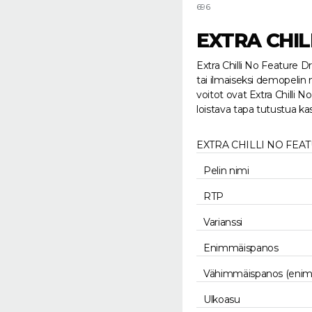
696
EXTRA CHIL
Extra Chilli No Feature Dr
tai ilmaiseksi demopelin 
voitot ovat Extra Chilli N
loistava tapa tutustua kas
EXTRA CHILLI NO FEA
Pelin nimi
RTP
Varianssi
Enimmäispanos
Vähimmäispanos (enim
Ulkoasu