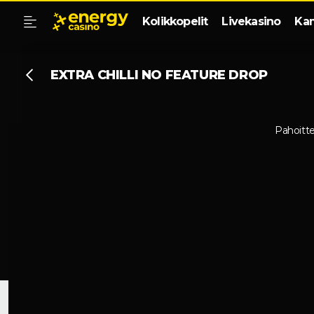
Kolikkopelit
Livekasino
Ka
EXTRA CHILLI NO FEATURE DROP
Pahoitte