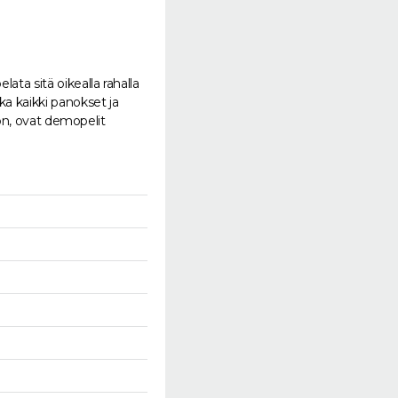
ata sitä oikealla rahalla
ka kaikki panokset ja
doon, ovat demopelit