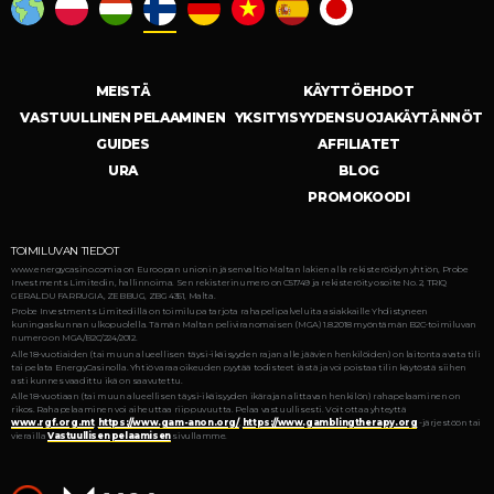
MEISTÄ
KÄYTTÖEHDOT
VASTUULLINEN PELAAMINEN
YKSITYISYYDENSUOJAKÄYTÄNNÖT
GUIDES
AFFILIATET
URA
BLOG
PROMOKOODI
TOIMILUVAN TIEDOT
www.energycasino.comia on Euroopan unionin jäsenvaltio Maltan lakien alla rekisteröidyn yhtiön, Probe
Investments Limitedin, hallinnoima. Sen rekisterinumero on C51749 ja rekisteröity osoite No. 2, TRIQ
GERALDU FARRUGIA, ZEBBUG, ZBG 4351, Malta.
Probe Investments Limitedillä on toimilupa tarjota rahapelipalveluita asiakkaille Yhdistyneen
kuningaskunnan ulkopuolella. Tämän Maltan peliviranomaisen (MGA) 1.8.2018 myöntämän B2C-toimiluvan
numero on MGA/B2C/224/2012.
Alle 18-vuotiaiden (tai muun alueellisen täysi-ikäisyyden rajan alle jäävien henkilöiden) on laitonta avata tili
tai pelata EnergyCasinolla. Yhtiö varaa oikeuden pyytää todisteet iästä ja voi poistaa tilin käytöstä siihen
asti kunnes vaadittu ikä on saavutettu.
Alle 18-vuotiaan (tai muun alueellisen täysi-ikäisyyden ikärajan alittavan henkilön) rahapelaaminen on
rikos. Rahapelaaminen voi aiheuttaa riippuvuutta. Pelaa vastuullisesti. Voit ottaa yhteyttä
www.rgf.org.mt
,
https://www.gam-anon.org/
,
https://www.gamblingtherapy.org
-järjestöön tai
vierailla
Vastuullisen pelaamisen
sivullamme.