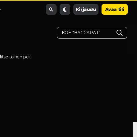
Kirjaudu
Avaa tili
itse toinen peli.