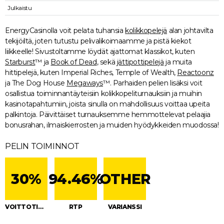
Julkaistu
EnergyCasinolla voit pelata tuhansia
kolikkopelejä
alan johtavilta
tekijöiltä, joten tutustu pelivalikoimaamme ja pistä kiekot
liikkeelle! Sivustoltamme löydät ajattomat klassikot, kuten
Starburst
™ ja
Book of Dead
, sekä
jättipottipelejä
ja muita
hittipelejä, kuten Imperial Riches, Temple of Wealth,
Reactoonz
ja The Dog House
Megaways
™. Parhaiden pelien lisäksi voit
osallistua toiminnantäyteisiin kolikkopeliturnauksiin ja muihin
kasinotapahtumiin, joista sinulla on mahdollisuus voittaa upeita
palkintoja. Päivittäiset turnauksemme hemmottelevat pelaajia
bonusrahan, ilmaiskierrosten ja muiden hyödykkeiden muodossa!
PELIN TOIMINNOT
30%
94.46%
OTHER
VOITTOTIHEYS
RTP
VARIANSSI