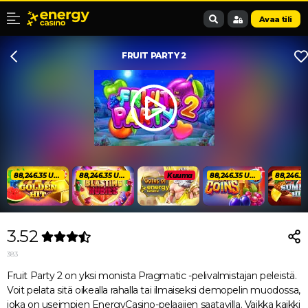
Avaa tili
FRUIT PARTY 2
88,246.35 USD
88,246.35 USD
Kuuma
88,246.35 USD
3.52
383
Fruit Party 2 on yksi monista Pragmatic -pelivalmistajan peleistä.
Voit pelata sitä oikealla rahalla tai ilmaiseksi demopelin muodossa,
joka on useimpien EnergyCasino-pelaajien saatavilla. Vaikka kaikki