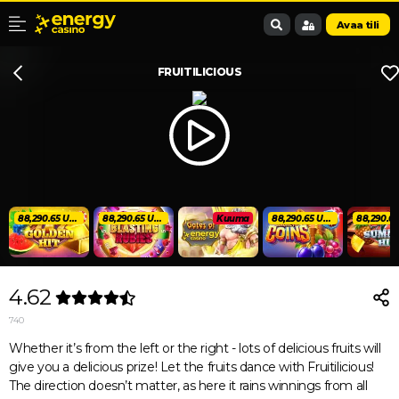
Avaa tili
FRUITILICIOUS
88,290.65 USD
88,290.65 USD
Kuuma
88,290.65 USD
4.62
740
Whether it’s from the left or the right - lots of delicious fruits will
give you a delicious prize! Let the fruits dance with Fruitilicious!
The direction doesn’t matter, as here it rains winnings from all