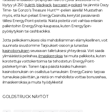
löytyy yli 250 (
ruletti
,
blackjack
,
baccarat
ja
pokeri
) tai jännitä Crazy
Time- tai Gonzo’s Treasure Hunt™ -pelien äärellä! Muistathan
myös, että kun pelaat EnergyCasinolla, kerrytät passiivisesti
tilillesi EnergyPoint-pisteitä. Näitä pisteitä voit vaihtaa erilaisiin
palkintoihin EnergyShop-kaupassa, kuten EnergySpin-
pyöräytyksiin tai cashbackiksi.
Jotta pelikokemuksesi olisi mahdollisimman elämyksellinen, voit
suunnata sivustomme Tarjoukset-osioon ja lunastaa
kasinobonuksen
seuraavan talletuksesi yhteydessä. Voit saada
ylimääräistä pelirahaa,
ilmaiskierroksia
tai muita palkkioita, kuten
korotettuja voittokertoimia tai tehostetun EnergyPoint-
pistekertymän. Toinen tapa päästä käsiksi huikeisiin
kasinobonuksiin on osallistua turnauksiin: EnergyCasino tarjoaa
turnauksia päivittäin, ja niistä on mahdollista voittaa bonusrahaa,
ilmaiskierroksia ja muita hyödykkeitä!
GOLDSTRUCK NÄYTÖT