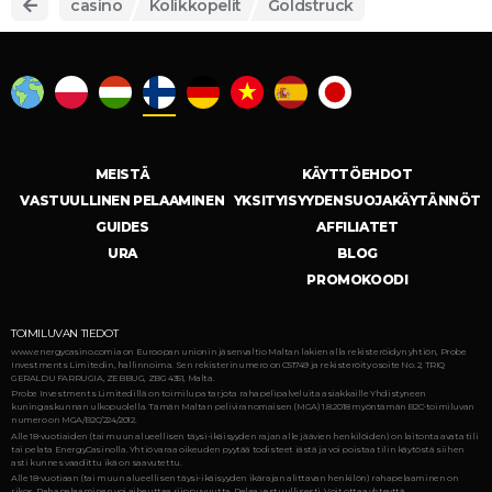
casino
Kolikkopelit
Goldstruck
MEISTÄ
KÄYTTÖEHDOT
VASTUULLINEN PELAAMINEN
YKSITYISYYDENSUOJAKÄYTÄNNÖT
GUIDES
AFFILIATET
URA
BLOG
PROMOKOODI
TOIMILUVAN TIEDOT
www.energycasino.comia on Euroopan unionin jäsenvaltio Maltan lakien alla rekisteröidyn yhtiön, Probe
Investments Limitedin, hallinnoima. Sen rekisterinumero on C51749 ja rekisteröity osoite No. 2, TRIQ
GERALDU FARRUGIA, ZEBBUG, ZBG 4351, Malta.
Probe Investments Limitedillä on toimilupa tarjota rahapelipalveluita asiakkaille Yhdistyneen
kuningaskunnan ulkopuolella. Tämän Maltan peliviranomaisen (MGA) 1.8.2018 myöntämän B2C-toimiluvan
numero on MGA/B2C/224/2012.
Alle 18-vuotiaiden (tai muun alueellisen täysi-ikäisyyden rajan alle jäävien henkilöiden) on laitonta avata tili
tai pelata EnergyCasinolla. Yhtiö varaa oikeuden pyytää todisteet iästä ja voi poistaa tilin käytöstä siihen
asti kunnes vaadittu ikä on saavutettu.
Alle 18-vuotiaan (tai muun alueellisen täysi-ikäisyyden ikärajan alittavan henkilön) rahapelaaminen on
rikos. Rahapelaaminen voi aiheuttaa riippuvuutta. Pelaa vastuullisesti. Voit ottaa yhteyttä