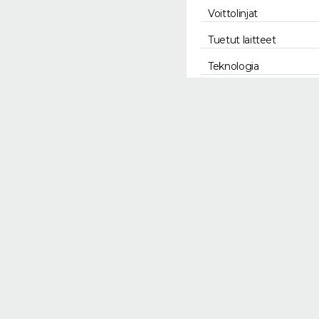
Voittolinjat
Tuetut laitteet
Teknologia
Julkaistu
EnergyCasinolla voit pel
kiekot liikkeelle! Sivust
muita hittipelejä, kuten 
pelien lisäksi voit osalli
mahdollisuus voittaa upe
ilmaiskierrosten ja mui
PELIN TOIMIN
30%
OT