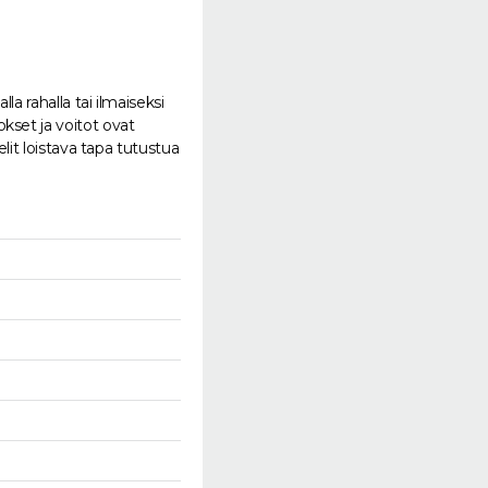
la rahalla tai ilmaiseksi
kset ja voitot ovat
elit loistava tapa tutustua