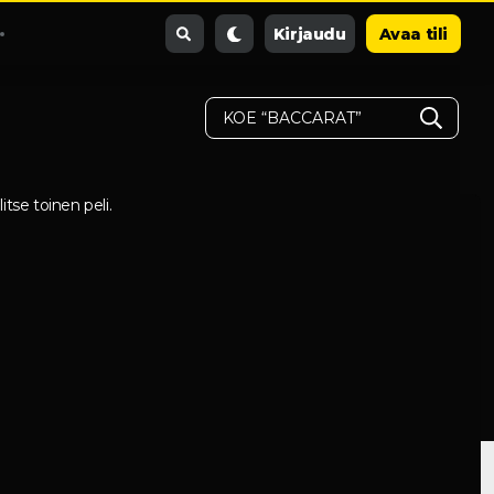
Kirjaudu
Avaa tili
itse toinen peli.