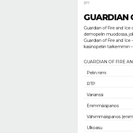
377
GUARDIAN O
Guardian of Fire and Ice o
demopelin muodossa, joka
Guardian of Fire and Ice -
kasinopeliin tarkemmin – j
GUARDIAN OF FIRE AN
Pelin nimi
RTP
Varianssi
Enimmäispanos
Vähimmäispanos (enim
Ulkoasu