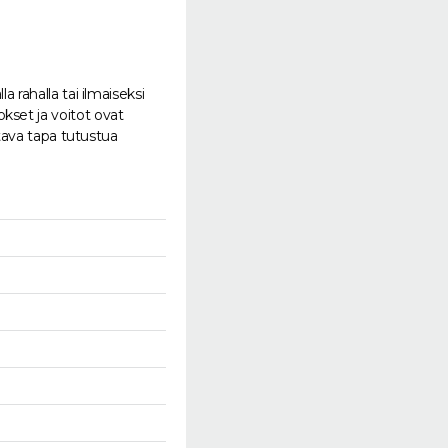
a rahalla tai ilmaiseksi
kset ja voitot ovat
stava tapa tutustua