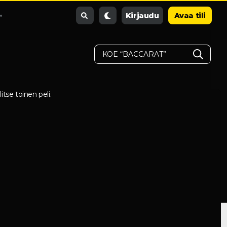
Kirjaudu
Avaa tili
itse toinen peli.