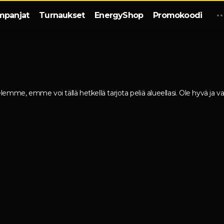
mpanjat
Turnaukset
EnergyShop
Promokoodi
lemme, emme voi tällä hetkellä tarjota peliä alueellasi. Ole hyvä ja val