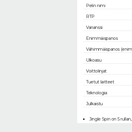
Pelin nimi
RTP
Varianssi
Enimmäispanos
Vähimmäispanos (enim
Ulkoasu
Voittolinjat
Tuetut laitteet
Teknologia
Julkaistu
Jingle Spin on 5 rullan
erilaista toimintopallo