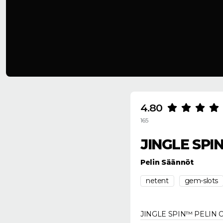
4.80
165
JINGLE SPI
Pelin Säännöt
netent
gem-slots
JINGLE SPIN™ PELIN