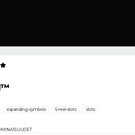
N™
expanding-symbols
5-reel-slots
slots
 OMINAISUUDET