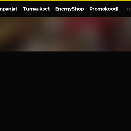
mpanjat
Turnaukset
EnergyShop
Promokoodi