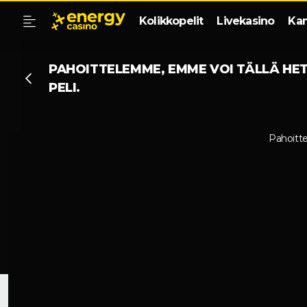
Kolikkopelit
Livekasino
Ka
PAHOITTELEMME, EMME VOI TÄLLÄ HETK
PELI.
Pahoitte