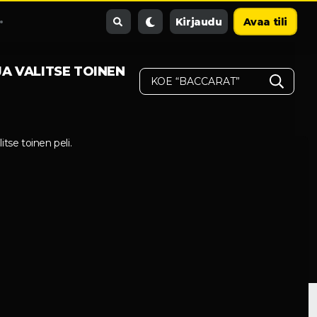
Kirjaudu
Avaa tili
JA VALITSE TOINEN
itse toinen peli.