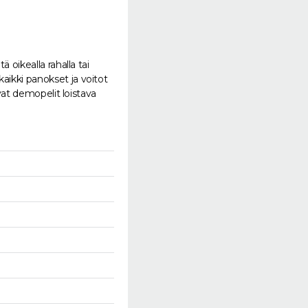
 oikealla rahalla tai
aikki panokset ja voitot
ovat demopelit loistava