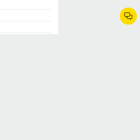
ivalikoimaamme ja pistä
d
, sekä
jättipottipelejä
ja
gaways
™. Parhaiden
in, joista sinulla on
bonusrahan,