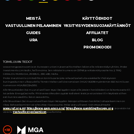
MEISTÄ
KÄYTTÖEHDOT
VASTUULLINEN PELAAMINEN
YKSITYISYYDENSUOJAKÄYTÄNNÖT
GUIDES
AFFILIATET
URA
BLOG
PROMOKOODI
TOIMILUVAN TIEDOT
www.energycasino.comia on Euroopan unionin jäsenvaltio Maltan lakien alla rekisteröidyn yhtiön, Probe
Investments Limitedin, hallinnoima. Sen rekisterinumero on C51749 ja rekisteröity osoite No. 2, TRIQ
GERALDU FARRUGIA, ZEBBUG, ZBG 4351, Malta.
Probe Investments Limitedillä on toimilupa tarjota rahapelipalveluita asiakkaille Yhdistyneen
kuningaskunnan ulkopuolella. Tämän Maltan peliviranomaisen (MGA) 1.8.2018 myöntämän B2C-toimiluvan
numero on MGA/B2C/224/2012.
Alle 18-vuotiaiden (tai muun alueellisen täysi-ikäisyyden rajan alle jäävien henkilöiden) on laitonta avata tili
tai pelata EnergyCasinolla. Yhtiö varaa oikeuden pyytää todisteet iästä ja voi poistaa tilin käytöstä siihen
asti kunnes vaadittu ikä on saavutettu.
Alle 18-vuotiaan (tai muun alueellisen täysi-ikäisyyden ikärajan alittavan henkilön) rahapelaaminen on
rikos. Rahapelaaminen voi aiheuttaa riippuvuutta. Pelaa vastuullisesti. Voit ottaa yhteyttä
www.rgf.org.mt
,
https://www.gam-anon.org/
,
https://www.gamblingtherapy.org
-järjestöön tai
vierailla
Vastuullisen pelaamisen
sivullamme.