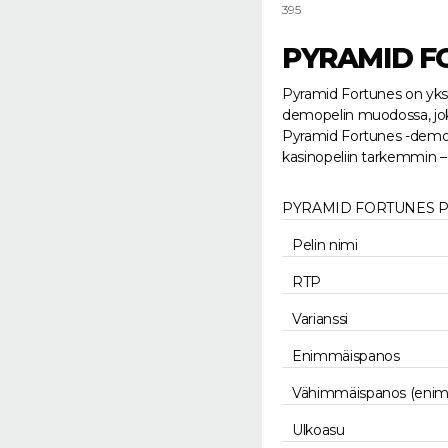
395
PYRAMID F
Pyramid Fortunes on yksi m
demopelin muodossa, joka
Pyramid Fortunes -demopeli
kasinopeliin tarkemmin – j
PYRAMID FORTUNES P
Pelin nimi
RTP
Varianssi
Enimmäispanos
Vähimmäispanos (enim
Ulkoasu