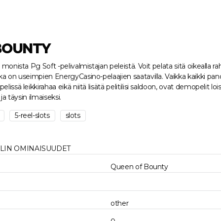
BOUNTY
nista Pg Soft -pelivalmistajan peleistä. Voit pelata sitä oikealla raha
 on useimpien EnergyCasino-pelaajien saatavilla. Vaikka kaikki pano
sä leikkirahaa eikä niitä lisätä pelitilisi saldoon, ovat demopelit lo
a täysin ilmaiseksi.
5-reel-slots
slots
LIN OMINAISUUDET
Queen of Bounty
other