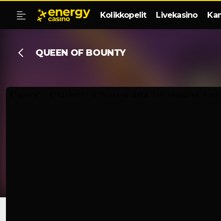
Kolikkopelit
Livekasino
Ka
QUEEN OF BOUNTY