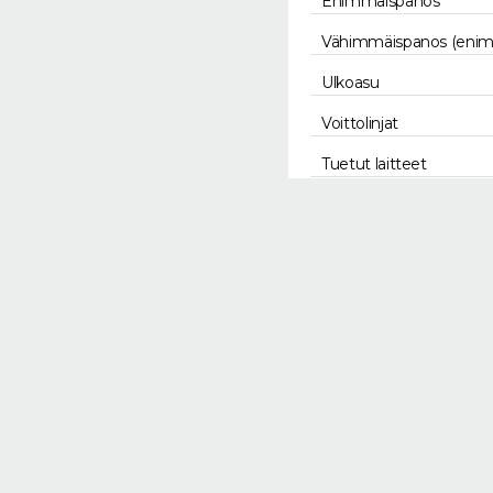
Enimmäispanos
Vähimmäispanos (enim
Ulkoasu
Voittolinjat
Tuetut laitteet
Teknologia
Julkaistu
EnergyCasinolla voit pel
kiekot liikkeelle! Sivust
muita hittipelejä, kuten 
pelien lisäksi voit osalli
mahdollisuus voittaa upe
ilmaiskierrosten ja mui
PELIN TOIMIN