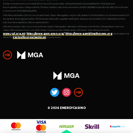
Probe Investments Limitedillä on toimilupa tarjota rahapelipalveluita asiakkaille Yhdistyneen
kuningaskunnan ulkopuolella. Tämän Maltan peliviranomaisen (MGA) 1.8.2018 myöntämän B2C-toimiluvan
numero on MGA/B2C/224/2012.
Alle 18-vuotiaiden (tai muun alueellisen täysi-ikäisyyden rajan alle jäävien henkilöiden) on laitonta avata tili
tai pelata EnergyCasinolla. Yhtiö varaa oikeuden pyytää todisteet iästä ja voi poistaa tilin käytöstä siihen
asti kunnes vaadittu ikä on saavutettu.
Alle 18-vuotiaan (tai muun alueellisen täysi-ikäisyyden ikärajan alittavan henkilön) rahapelaaminen on
rikos. Rahapelaaminen voi aiheuttaa riippuvuutta. Pelaa vastuullisesti. Voit ottaa yhteyttä
www.rgf.org.mt
,
https://www.gam-anon.org/
,
https://www.gamblingtherapy.org
-järjestöön tai
vierailla
Vastuullisen pelaamisen
sivullamme.
© 2026 ENERGYCASINO