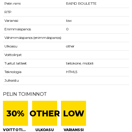
Pelin nimi
RAPID ROULETTE
RTP
Varianssi
low
Enimmäispanos
0
Vähimmäispanos (enimmäispanos)
Ulkoasu
other
Voittolinjat
Tuetut laitteet
tietokone, mobiili
Teknologia
HTML5
Julkaistu
PELIN TOIMINNOT
30%
OTHER
LOW
VOITTOTIHEYS
ULKOASU
VARIANSSI