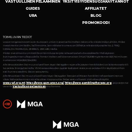
VASTUULLINEN PELAAMINEN
YKSITYISYYDENSUOJAKÄYTÄNNÖT
GUIDES
AFFILIATET
URA
BLOG
PROMOKOODI
TOIMILUVAN TIEDOT
www.energycasino.comia on Euroopan unionin jäsenvaltio Maltan lakien alla rekisteröidyn yhtiön, Probe
Investments Limitedin, hallinnoima. Sen rekisterinumero on C51749 ja rekisteröity osoite No. 2, TRIQ
GERALDU FARRUGIA, ZEBBUG, ZBG 4351, Malta.
Probe Investments Limitedillä on toimilupa tarjota rahapelipalveluita asiakkaille Yhdistyneen
kuningaskunnan ulkopuolella. Tämän Maltan peliviranomaisen (MGA) 1.8.2018 myöntämän B2C-toimiluvan
numero on MGA/B2C/224/2012.
Alle 18-vuotiaiden (tai muun alueellisen täysi-ikäisyyden rajan alle jäävien henkilöiden) on laitonta avata tili
tai pelata EnergyCasinolla. Yhtiö varaa oikeuden pyytää todisteet iästä ja voi poistaa tilin käytöstä siihen
asti kunnes vaadittu ikä on saavutettu.
Alle 18-vuotiaan (tai muun alueellisen täysi-ikäisyyden ikärajan alittavan henkilön) rahapelaaminen on
rikos. Rahapelaaminen voi aiheuttaa riippuvuutta. Pelaa vastuullisesti. Voit ottaa yhteyttä
www.rgf.org.mt
,
https://www.gam-anon.org/
,
https://www.gamblingtherapy.org
-järjestöön tai
vierailla
Vastuullisen pelaamisen
sivullamme.