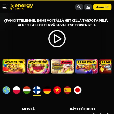
Avaa tili
PAHOITTELEMME, EMME VOI TÄLLÄ HETKELLÄ TARJOTA PELIÄ
ALUEELLASI. OLE HYVÄ JA VALITSE TOINEN PELI.
87,902.33 USD
87,902.33 USD
Kuuma
87,902.33 USD
87,902.3
MEISTÄ
KÄYTTÖEHDOT