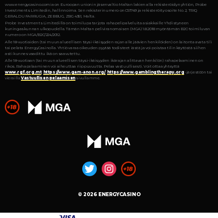
www.energycasino.comia on Euroopan unionin jäsenvaltio Maltan lakien alla rekisteröidyn yhtiön, Probe
Investments Limitedin, hallinnoima. Sen rekisterinumero on C51749 ja rekisteröity osoite No. 2, TRIQ
GERALDU FARRUGIA, ZEBBUG, ZBG 4351, Malta.
Probe Investments Limitedillä on toimilupa tarjota rahapelipalveluita asiakkaille Yhdistyneen
kuningaskunnan ulkopuolella. Tämän Maltan peliviranomaisen (MGA) 1.8.2018 myöntämän B2C-toimiluvan
numero on MGA/B2C/224/2012.
Alle 18-vuotiaiden (tai muun alueellisen täysi-ikäisyyden rajan alle jäävien henkilöiden) on laitonta avata tili
tai pelata EnergyCasinolla. Yhtiö varaa oikeuden pyytää todisteet iästä ja voi poistaa tilin käytöstä siihen
asti kunnes vaadittu ikä on saavutettu.
Alle 18-vuotiaan (tai muun alueellisen täysi-ikäisyyden ikärajan alittavan henkilön) rahapelaaminen on
rikos. Rahapelaaminen voi aiheuttaa riippuvuutta. Pelaa vastuullisesti. Voit ottaa yhteyttä
www.rgf.org.mt
,
https://www.gam-anon.org/
,
https://www.gamblingtherapy.org
-järjestöön tai
vierailla
Vastuullisen pelaamisen
sivullamme.
© 2026 ENERGYCASINO