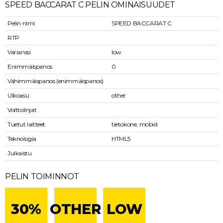
SPEED BACCARAT C PELIN OMINAISUUDET
Pelin nimi
SPEED BACCARAT C
RTP
Varianssi
low
Enimmäispanos
0
Vähimmäispanos (enimmäispanos)
Ulkoasu
other
Voittolinjat
Tuetut laitteet
tietokone, mobiili
Teknologia
HTML5
Julkaistu
PELIN TOIMINNOT
30%
OTHER
LOW