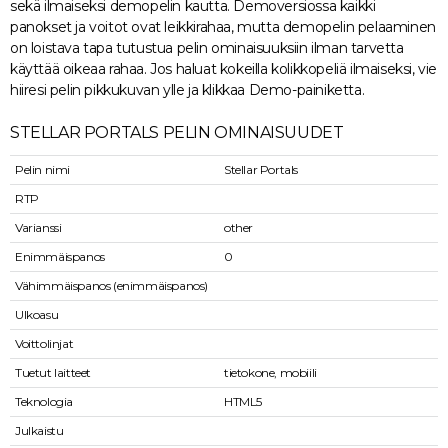
sekä ilmaiseksi demopelin kautta. Demoversiossa kaikki
panokset ja voitot ovat leikkirahaa, mutta demopelin pelaaminen
on loistava tapa tutustua pelin ominaisuuksiin ilman tarvetta
käyttää oikeaa rahaa. Jos haluat kokeilla kolikkopeliä ilmaiseksi, vie
hiiresi pelin pikkukuvan ylle ja klikkaa Demo-painiketta.
STELLAR PORTALS PELIN OMINAISUUDET
Pelin nimi
Stellar Portals
RTP
Varianssi
other
Enimmäispanos
0
Vähimmäispanos (enimmäispanos)
Ulkoasu
Voittolinjat
Tuetut laitteet
tietokone, mobiili
Teknologia
HTML5
Julkaistu