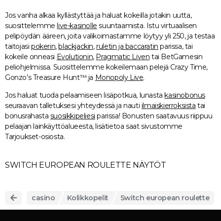
Jos vanha alkaa kyllästyttää ja haluat kokeilla jotakin uutta,
suosittelemme
live-kasinolle
suuntaamista. Istu virtuaalisen
pelipöydän ääreen, joita valikoimastamme löytyy yli 250, ja testaa
taitojasi
pokerin
,
blackjackin
,
ruletin ja
baccaratin
parissa, tai
kokeile onneasi
Evolutionin
,
Pragmatic Liven
tai BetGamesin
peliohjelmissa. Suosittelemme kokeilemaan pelejä Crazy Time,
Gonzo’s Treasure Hunt™ ja
Monopoly Live
.
Jos haluat tuoda pelaamiseen lisäpotkua, lunasta
kasinobonus
seuraavan talletuksesi yhteydessä ja nauti
ilmaiskierroksista
tai
bonusrahasta
suosikkipeliesi
parissa! Bonusten saatavuus riippuu
pelaajan lainkäyttöalueesta, lisätietoa saat sivustomme
Tarjoukset-osiosta.
SWITCH EUROPEAN ROULETTE NÄYTÖT
casino
Kolikkopelit
Switch european roulette