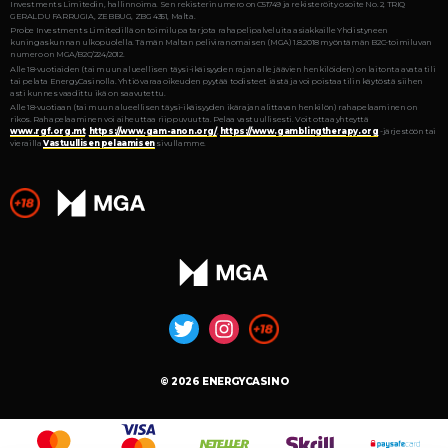
Investments Limitedin, hallinnoima. Sen rekisterinumero on C51749 ja rekisteröity osoite No. 2, TRIQ
GERALDU FARRUGIA, ZEBBUG, ZBG 4351, Malta.
Probe Investments Limitedillä on toimilupa tarjota rahapelipalveluita asiakkaille Yhdistyneen
kuningaskunnan ulkopuolella. Tämän Maltan peliviranomaisen (MGA) 1.8.2018 myöntämän B2C-toimiluvan
numero on MGA/B2C/224/2012.
Alle 18-vuotiaiden (tai muun alueellisen täysi-ikäisyyden rajan alle jäävien henkilöiden) on laitonta avata tili
tai pelata EnergyCasinolla. Yhtiö varaa oikeuden pyytää todisteet iästä ja voi poistaa tilin käytöstä siihen
asti kunnes vaadittu ikä on saavutettu.
Alle 18-vuotiaan (tai muun alueellisen täysi-ikäisyyden ikärajan alittavan henkilön) rahapelaaminen on
rikos. Rahapelaaminen voi aiheuttaa riippuvuutta. Pelaa vastuullisesti. Voit ottaa yhteyttä
www.rgf.org.mt
,
https://www.gam-anon.org/
,
https://www.gamblingtherapy.org
-järjestöön tai
vierailla
Vastuullisen pelaamisen
sivullamme.
© 2026 ENERGYCASINO