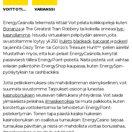
VOITTOTIHEYS
VARIANSSI
EnergyCasinolla tekemistä riittää! Voit pelata kolikkopelejä kuten
Bonanza
ja The Greatest Train Robbery tai kokeilla onneasi
live-
kasinollamme
. Istuudu virtuaalisen pelipöydän ääreen, joita
sivustoltamme löytyy yli 250 (
ruletti
,
blackjack
,
baccarat
ja
pokeri
)
tai jännitä Crazy Time- tai Gonzo’s Treasure Hunt™ -pelien äärellä!
Muistathan myös, että kun pelaat EnergyCasinolla, kerrytät
passiivisesti tilillesi EnergyPoint-pisteitä. Näitä pisteitä voit vaihtaa
erilaisiin palkintoihin EnergyShop-kaupassa, kuten EnergySpin-
pyöräytyksiin tai cashbackiksi.
Jotta pelikokemuksesi olisi mahdollisimman elämyksellinen, voit
suunnata sivustomme Tarjoukset-osioon ja lunastaa
kasinobonuksen
seuraavan talletuksesi yhteydessä. Voit saada
ylimääräistä pelirahaa,
ilmaiskierroksia
tai muita palkkioita, kuten
korotettuja voittokertoimia tai tehostetun EnergyPoint-
pistekertymän. Toinen tapa päästä käsiksi huikeisiin
kasinobonuksiin on osallistua turnauksiin: EnergyCasino tarjoaa
turnauksia päivittäin, ja niistä on mahdollista voittaa bonusrahaa,