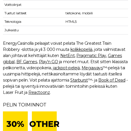
Voittolinjat
Tuetut laitteet
tietokone, mobiili
Teknologia
HTML5
Julkaistu
EnergyCasinolla pelaajat voivat pelata The Greatest Train
Robbery -slottia ja yli 3 000 muuta
kolikkopeliä
, joita valmistavat
alan johtavat kehittäjät kuten
NetEnt
,
Pragmatic Play
,
Games
global
,
BF Games
,
Play’n GO
ja monet muut. Etsit sitten klassista
pelikonetta, videopokeria,
jackpot-pelejä
,
Megaways
™-pelejä tai
uusimpia hittipelejä, nettikasinoltamme löydät taatusti itsellesi
sopivan pelin. Voit pelata ajattomia
Starburst
™- ja
Book of Dead
-
pelejä tai syventyä innovatiivisiin toimintoihin peleissä kuten
Laser Fruit ja
Reactoonz
.
PELIN TOIMINNOT
30%
OTHER