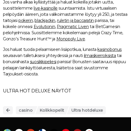
Jos vanha alkaa kyllästyttää ja haluat kokeilla jotakin uutta,
suosittelemme
live-kasinolle
suuntaamista. Istu virtuaalisen
pelipöydän ääreen, joita valikoimastamme löytyy yli 250, ja testaa
taitojasi
pokerin
,
blackjackin
,
ruletin ja
baccaratin
parissa, tai
kokeile onneasi
Evolutionin
,
Pragmatic Liven
tai BetGamesin
peliohjelmissa. Suosittelemme kokeilemaan pelejä Crazy Time,
Gonzo’s Treasure Hunt™ ja
Monopoly Live
.
Jos haluat tuoda pelaamiseen lisäpotkua, lunasta
kasinobonus
seuraavan talletuksesi yhteydessä ja nauti
ilmaiskierroksista
tai
bonusrahasta
suosikkipeliesi
parissa! Bonusten saatavuus riippuu
pelaajan lainkäyttöalueesta, lisätietoa saat sivustomme
Tarjoukset-osiosta.
ULTRA HOT DELUXE NÄYTÖT
casino
Kolikkopelit
Ultra hotdeluxe