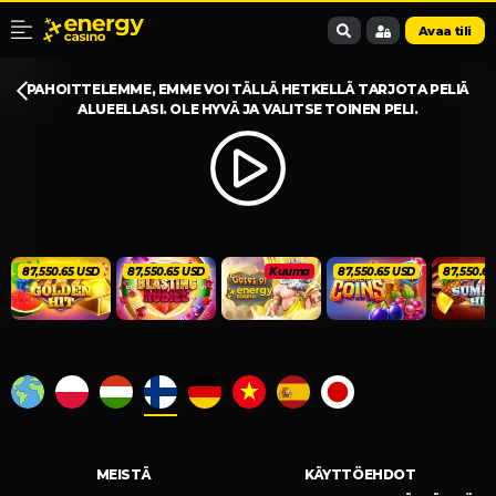
Avaa tili
PAHOITTELEMME, EMME VOI TÄLLÄ HETKELLÄ TARJOTA PELIÄ
ALUEELLASI. OLE HYVÄ JA VALITSE TOINEN PELI.
87,550.65 USD
87,550.65 USD
Kuuma
87,550.65 USD
87,550.6
MEISTÄ
KÄYTTÖEHDOT