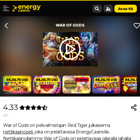
Avaa tili
WAR OF GODS
88,214.70 USD
88,214.70 USD
Kuuma
88,214.70 USD
88,214.7
4.33
927
War of Gods on pelivalmistajan Red Tiger julkaisema
nettikasinopeli
, joka on pelattavissa EnergyCasinolla.
Nettikasinollamme War of Gods on pelattavissa oikealla rahalla