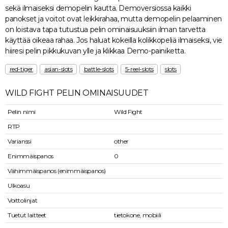
sekä ilmaiseksi demopelin kautta. Demoversiossa kaikki
panokset ja voitot ovat leikkirahaa, mutta demopelin pelaaminen
on loistava tapa tutustua pelin ominaisuuksiin ilman tarvetta
käyttää oikeaa rahaa. Jos haluat kokeilla kolikkopeliä ilmaiseksi, vie
hiiresi pelin pikkukuvan ylle ja klikkaa Demo-painiketta.
red-tiger
asian-slots
battle-slots
5-reel-slots
slots
WILD FIGHT PELIN OMINAISUUDET
Pelin nimi
Wild Fight
RTP
Varianssi
other
Enimmäispanos
0
Vähimmäispanos (enimmäispanos)
Ulkoasu
Voittolinjat
Tuetut laitteet
tietokone, mobiili