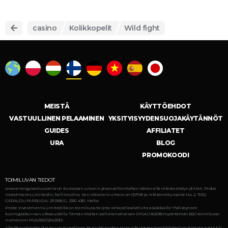
casino
Kolikkopelit
Wild fight
MEISTÄ
KÄYTTÖEHDOT
VASTUULLINEN PELAAMINEN
YKSITYISYYDENSUOJAKÄYTÄNNÖT
GUIDES
AFFILIATET
URA
BLOG
PROMOKOODI
TOIMILUVAN TIEDOT
www.energycasino.comia on Euroopan unionin jäsenvaltio Maltan lakien alla rekisteröidyn yhtiön, Probe
Investments Limitedin, hallinnoima. Sen rekisterinumero on C51749 ja rekisteröity osoite No. 2, TRIQ
GERALDU FARRUGIA, ZEBBUG, ZBG 4351, Malta.
Probe Investments Limitedillä on toimilupa tarjota rahapelipalveluita asiakkaille Yhdistyneen
kuningaskunnan ulkopuolella. Tämän Maltan peliviranomaisen (MGA) 1.8.2018 myöntämän B2C-toimiluvan
numero on MGA/B2C/224/2012.
Alle 18-vuotiaiden (tai muun alueellisen täysi-ikäisyyden rajan alle jäävien henkilöiden) on laitonta avata tili